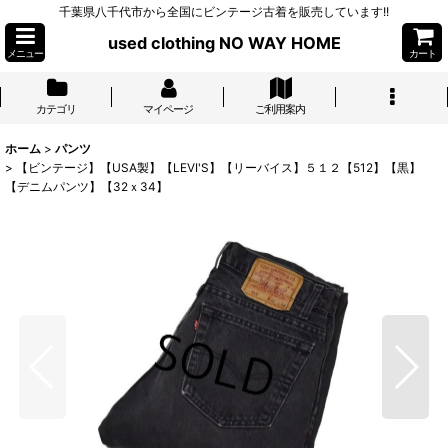
千葉県八千代市から全国にビンテージ古着を販売しています!!
used clothing NO WAY HOME
メニュー
カート
カテゴリ
マイページ
ご利用案内
ホーム
>
パンツ
>
【ビンテージ】【USA製】【LEVI'S】【リーバイス】５１２【512】【黒】
【デニムパンツ】【32ｘ34】