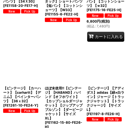
パンツ】【34Ｘ30】
タック】ショートパンツ
パン】【コットンショー
[
FE1158-20-FE17-H
]
【短パン】【コットンシ
ツ】【ｗ32】
ョーツ】【W33】
[
FE1175-16-FE25-H
]
[
FE1155-6-FE22-H
]
6,800
円
(税別)
(
税込
:
7,480
円
)
カートに入れる
【ビンテージ】【カーハ
ほぼ未使用!!【ビンテー
【ビンテージ】【アディ
ート】【carhartt】【デ
ジ】【HABAND】ハバ
ダス】adidas【緑×白ラ
ニム】【ペインターパン
ンド【オフホワイト】
イン】ジャージ【トラッ
ツ】【36ｘ32】
【カップショルダージャ
クジャケット】【トラッ
[
FE1261-10-FE24-Y
]
ケット】【ジップアップ
クジャージ】【サイズ
ブルゾン】【ダービージ
L】
ャケット】【サイズ
[
FE1197-8-FE26-H
]
XL】
[
FE1162-15-80-FE26-
H
]