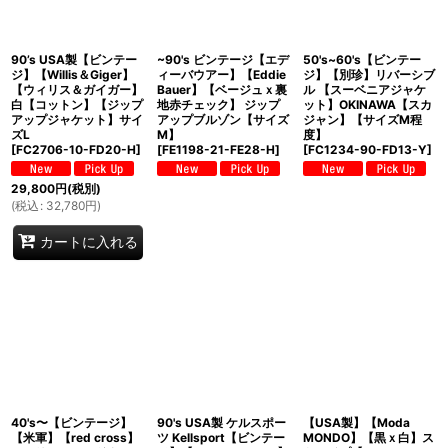
90’s USA製【ビンテー
~90's ビンテージ【エデ
50's~60's【ビンテー
ジ】【Willis＆Giger】
ィーバウアー】【Eddie
ジ】【別珍】リバーシブ
【ウィリス＆ガイガー】
Bauer】【ベージュｘ裏
ル 【スーベニアジャケ
白【コットン】【ジップ
地赤チェック】 ジップ
ット】OKINAWA【スカ
アップジャケット】サイ
アップブルゾン【サイズ
ジャン】【サイズM程
ズL
M】
度】
[
FC2706-10-FD20-H
]
[
FE1198-21-FE28-H
]
[
FC1234-90-FD13-Y
]
29,800
円
(税別)
(
税込
:
32,780
円
)
カートに入れる
40's〜【ビンテージ】
90's USA製 ケルスポー
【USA製】【Moda
【米軍】【red cross】
ツ Kellsport【ビンテー
MONDO】【黒ｘ白】ス