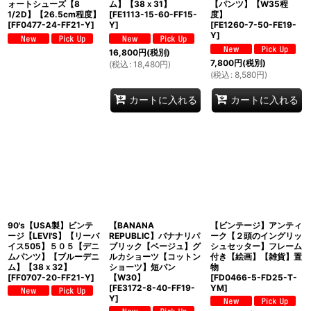
ォートシューズ【8
ム】【38ｘ31】
【パンツ】【W35程
1/2D】【26.5cm程度】
[
FE1113-15-60-FF15-
度】
[
FF0477-24-FF21-Y
]
Y
]
[
FE1260-7-50-FE19-
Y
]
16,800
円
(税別)
7,800
円
(税別)
(
税込
:
18,480
円
)
(
税込
:
8,580
円
)
カートに入れる
カートに入れる
90's【USA製】ビンテ
【BANANA
【ビンテージ】アンティ
ージ【LEVI'S】【リーバ
REPUBLIC】バナナリパ
ーク【２頭のイングリッ
イス505】５０５【デニ
ブリック【ベージュ】グ
シュセッター】フレーム
ムパンツ】【ブルーデニ
ルカショーツ【コットン
付き【絵画】【雑貨】置
ム】【38ｘ32】
ショーツ】短パン
物
[
FF0707-20-FF21-Y
]
【W30】
[
FD0466-5-FD25-T-
[
FE3172-8-40-FF19-
YM
]
Y
]