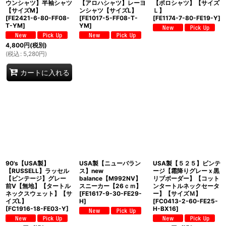
ウンシャツ】半袖シャツ
【アロハシャツ】レーヨ
【ポロシャツ】【サイズ
【サイズM】
ンシャツ【サイズL】
Ｌ】
[
FE2421-6-80-FF08-
[
FE1017-5-FF08-T-
[
FE1174-7-80-FE19-Y
]
T-YM
]
YM
]
4,800
円
(税別)
(
税込
:
5,280
円
)
カートに入れる
90's【USA製】
USA製【ニューバラン
USA製【５２５】ビンテ
【RUSSELL】ラッセル
ス】new
ージ【霜降りグレーｘ黒
【ビンテージ】グレー
balance【M992NV】
リブボーダー】【コット
前V【無地】【タートル
スニーカー【26ｃｍ】
ンタートルネックセータ
ネックスウェット】【サ
[
FE1617-9-30-FE29-
ー】【サイズＭ】
イズL】
H
]
[
FC0413-2-60-FE25-
[
FC1916-18-FE03-Y
]
H-BX16
]