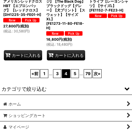
アメリカンレッドクロス
ジ】【The Black Dog】
トライプ【レーヨンシャ
HBT 【エプロンバッ
ブラックドッグ【グレ
ツ】【サイズL】
グ】 【レッドクロス】
ー】【犬プリント】【ス
[
FE1152-7-FE23-H
]
[
DH1225-35-FE01-H
]
ウェット】【サイズ
XL】
[
FE1273-11-80-FE18-
27,800
円
(税別)
H
]
(
税込
:
30,580
円
)
16,800
円
(税別)
(
税込
:
18,480
円
)
カートに入れる
カートに入れる
«
前
1
...
3
4
5
...
79
次
»
カテゴリで絞り込む
ホーム
ミリタリー関連
ショッピングカート
アウター
マイページ
レディース古着