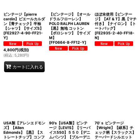
ビンテージ【pierre
【ビンテージ】【オール
ほぼ未使用【ビンテー
cardin】ピエールカルダ
ドラルフローレン】
ジ】【AT & T】黒【マチ
ン【青チェック】半袖
POLO RALPH LAUREN
付き】【ナイロン】【ト
【シャツ】【サイズS】
【黒】無地 コットン
ートバッグ】
[
FE2927-4-90-FF21-
【ポロシャツ】【サイズ
[
FE2935-2-40-FF18-
Y
]
M】
N
]
[
FF0664-8-FF12-Y
]
4,800
円
(税別)
(
税込
:
5,280
円
)
カートに入れる
USA製【アレンエドモン
90's【USA製】ビンテ
70’ｓ ビンテージ
ズ】【Allen
ージ【LEVI'S】【リーバ
【Wright】【緑系】チ
Edmonds】【黒】【ス
イス550】５５０【デニ
ェック柄【スラックス】
トレートチップ】コンフ
ムパンツ】【ブルーデニ
テーパードシルエット