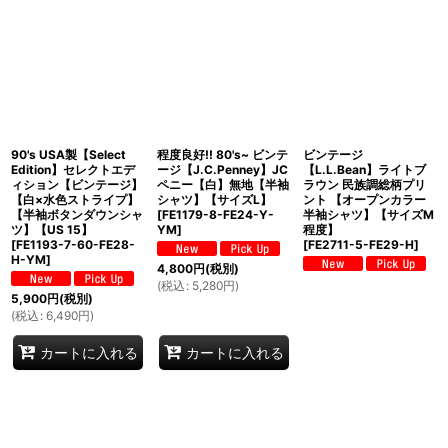
90's USA製【Select
程度良好!! 80's~ ビンテ
ビンテージ
Edition】セレクトエデ
ージ【J.C.Penney】JC
【L.L.Bean】ライトブ
ィション【ビンテージ】
ペニー【白】無地【半袖
ラウン 民族調総柄プリ
【白×水色ストライプ】
シャツ】【サイズL】
ント 【オープンカラー
【半袖ボタンダウンシャ
[
FE1179-8-FE24-Y-
半袖シャツ】【サイズM
ツ】【US 15】
YM
]
程度】
[
FE1193-7-60-FE28-
[
FE2711-5-FE29-H
]
H-YM
]
4,800
円
(税別)
(
税込
:
5,280
円
)
5,900
円
(税別)
(
税込
:
6,490
円
)
カートに入れる
カートに入れる