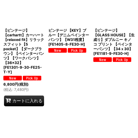
【ビンテージ】
ビンテージ 【KEY】ブ
【ビンテージ】
【carhartt】カーハート
ルー【デニムペインター
【GLASS HOUSE】【生
【relaxed fit】リラック
パンツ】【W31程度】
成り】ダブルニー キノ
スフィット【5
[
FE1405-8-FE30-H
]
コ プリント 【ペインタ
pocket】【ダークブラ
ーパンツ】【34ｘ30】
ウン】【ペインターパン
[
FE1181-9-FE30-H
]
ツ】【ワークパンツ】
【36×32】
[
FE1301-9-30-FE25-
T-Y
]
6,800
円
(税別)
(
税込
:
7,480
円
)
カートに入れる