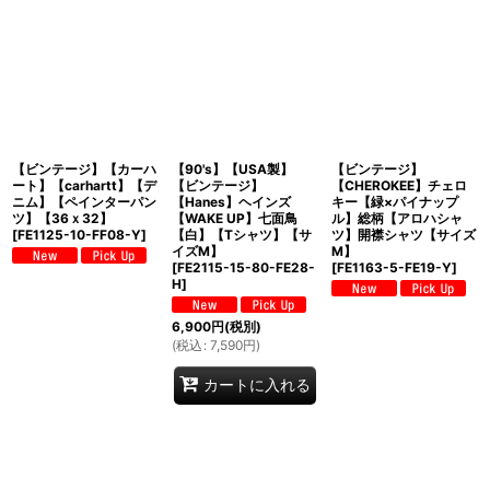
【ビンテージ】【カーハ
【90's】【USA製】
【ビンテージ】
ート】【carhartt】【デ
【ビンテージ】
【CHEROKEE】チェロ
ニム】【ペインターパン
【Hanes】ヘインズ
キー【緑×パイナップ
ツ】【36ｘ32】
【WAKE UP】七面鳥
ル】総柄【アロハシャ
[
FE1125-10-FF08-Y
]
【白】【Tシャツ】【サ
ツ】開襟シャツ【サイズ
イズM】
M】
[
FE2115-15-80-FE28-
[
FE1163-5-FE19-Y
]
H
]
6,900
円
(税別)
(
税込
:
7,590
円
)
カートに入れる