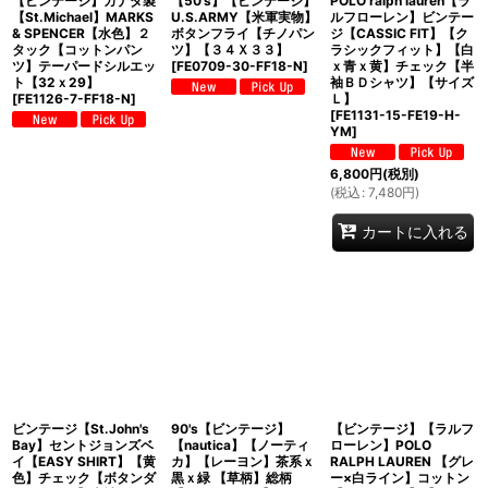
【ビンテージ】カナダ製
【50's】【ビンテージ】
POLO ralph lauren【ラ
【St.Michael】MARKS
U.S.ARMY【米軍実物】
ルフローレン】ビンテー
& SPENCER【水色】２
ボタンフライ【チノパン
ジ【CASSIC FIT】【ク
タック【コットンパン
ツ】【３４Ｘ３３】
ラシックフィット】【白
ツ】テーパードシルエッ
[
FE0709-30-FF18-N
]
ｘ青ｘ黄】チェック【半
ト【32ｘ29】
袖ＢＤシャツ】【サイズ
[
FE1126-7-FF18-N
]
Ｌ】
[
FE1131-15-FE19-H-
YM
]
6,800
円
(税別)
(
税込
:
7,480
円
)
カートに入れる
ビンテージ【St.John's
90's【ビンテージ】
【ビンテージ】【ラルフ
Bay】セントジョンズベ
【nautica】【ノーティ
ローレン】POLO
イ【EASY SHIRT】【黄
カ】【レーヨン】茶系ｘ
RALPH LAUREN 【グレ
色】チェック【ボタンダ
黒ｘ緑 【草柄】総柄
ー×白ライン】コットン