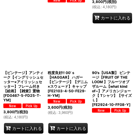
3,800
円
(税別)
(
税込
:
4,180
円
)
カートに入れる
【ビンテージ】アンティ
程度良好!! 00’ｓ
90's【USA製】 ビンテ
ーク【イングリッシュセ
【HAGGAR】 ハガー
ージ【FRUIT OF THE
ッター×アイリッシュセ
【ビンテージ】【デニム
LOOM 】フルーツオブ
ッター】フレーム付き
×スウェード】キャップ
ザルーム【what kind
【絵画】【雑貨】置物
[
FE2103-4-50-FE29-
of~】アメリカンジョー
[
FD0467-5-FD25-T-
H-YM
]
ク【 Tシャツ】【サイズ
YM
]
Ｌ】
[
FE2924-10-FF08-Y
]
3,600
円
(税別)
3,800
円
(税別)
(
税込
:
3,960
円
)
(
税込
:
4,180
円
)
カートに入れる
カートに入れる