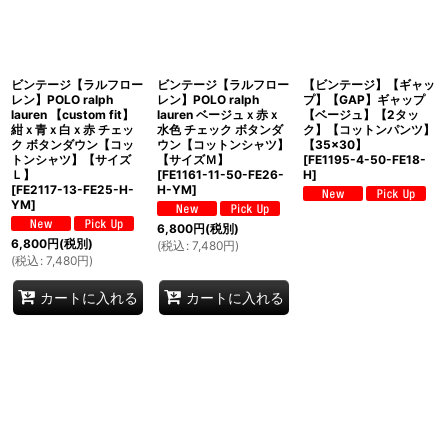
ビンテージ【ラルフロー
ビンテージ【ラルフロー
【ビンテージ】【ギャッ
レン】POLO ralph
レン】POLO ralph
プ】【GAP】ギャップ
lauren 【custom fit】
lauren ベージュｘ赤ｘ
【ベージュ】【2タッ
紺ｘ青ｘ白ｘ赤 チェッ
水色 チェック ボタンダ
ク】【コットンパンツ】
ク ボタンダウン【コッ
ウン【コットンシャツ】
【35×30】
トンシャツ】【サイズ
【サイズＭ】
[
FE1195-4-50-FE18-
Ｌ】
[
FE1161-11-50-FE26-
H
]
[
FE2117-13-FE25-H-
H-YM
]
YM
]
6,800
円
(税別)
6,800
円
(税別)
(
税込
:
7,480
円
)
(
税込
:
7,480
円
)
カートに入れる
カートに入れる