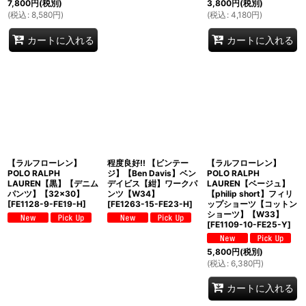
7,800
円
(税別)
3,800
円
(税別)
(
税込
:
8,580
円
)
(
税込
:
4,180
円
)
カートに入れる
カートに入れる
【ラルフローレン】
程度良好!! 【ビンテー
【ラルフローレン】
POLO RALPH
ジ】【Ben Davis】ベン
POLO RALPH
LAUREN【黒】【デニム
デイビス【紺】ワークパ
LAUREN【ベージュ】
パンツ】【32×30】
ンツ【W34】
【philip short】フィリ
[
FE1128-9-FE19-H
]
[
FE1263-15-FE23-H
]
ップショーツ【コットン
ショーツ】【W33】
[
FE1109-10-FE25-Y
]
5,800
円
(税別)
(
税込
:
6,380
円
)
カートに入れる