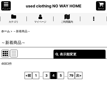
used clothing NO WAY HOME
メニュー
カート
カテゴリ
マイページ
ご利用案内
ホーム
>
～新着商品～
～新着商品～
表示順変更
閉じる
4683
件
表示数
:
«
前
1
...
3
4
5
...
79
次
»
並び順
:
絞り込む