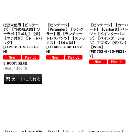
ほぼ未使用【ビンテー
【ビンテージ】
【ビンテージ】【カーハ
ジ】【THORLABS】ソ
【Wrangler】【ラング
ート】【carhartt】ベー
ーラボ【生成り】【犬】
ラー】黒 【ランチャー
ジュ【ペインターパン
【マチ付き】【トートバ
ドレスパンツ】【スラッ
ツ】【ペインターショー
ッグ】
クス】【34ｘ34】
ツ】半ズボン【短パン】
[
FE2931-1-50-FF18-
[
FE1406-3-60-FE22-
【W36】
N
]
H
]
[
FE1702-6-50-FE23-
Y
]
3,800
円
(税別)
(
税込
:
4,180
円
)
カートに入れる