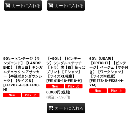
カートに入れる
カートに入れる
90's〜 ビンテージ【ラ
【~90's】【ビンテー
60’s【USA製】
ンズエンド】【LANDS'
ジ】シングルステッチ
【CREIGHT】【ビンテ
END】【青ｘ白】ギンガ
【トラ】虎【猫】葉っぱ
ージ】ベージュ【マチ付
ムチェック シアサッカ
プリント【Ｔシャツ】
き】【ワークシャツ】
ー【半袖ボタンダウンシ
【サイズXL程度】
【サイズM程度】
ャツ】【サイズＳ】
[
FE1415-16-FE16-H
]
[
FE1173-5-FE28-H-
[
FE1207-4-30-FE30-
YM
]
H
]
6,900
円
(税別)
(
税込
:
7,590
円
)
カートに入れる