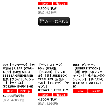
8,800
円
(税別)
(
税込
:
9,680
円
)
カートに入れる
70's【ビンテージ】【米
【デッドストック】
90's~ ビンテージ
軍実物】USAF【CWU-
90’s【USA製】
【ROBERT STOCK】
45/P】初期型 MIL-J-
【Russell】【ラッセ
【紺】総柄 リネンｘコ
83388A GREENBRIER
ル】【黒】JUKE BOX
ットン【半袖ボタンダウ
社製【フライトジャケッ
TRESURES【音楽レー
ンシャツ】【サイズＭ】
ト】【サイズL】
ベル】【Tシャツ】【サ
[
FE1172-5-20-FE25-
[
FC1250-15-FD18-H
]
イズL】
H
]
[
FE1421-5-FE23-T-Y
]
42,800
円
(税別)
4,500
円
(税別)
(
税込
:
47,080
円
)
(
税込
:
4,950
円
)