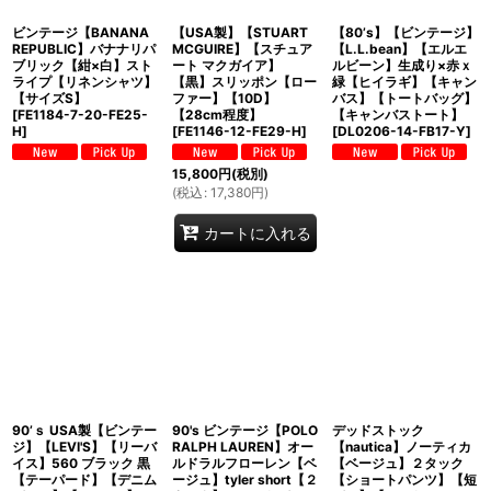
ビンテージ【BANANA
【USA製】【STUART
【80’s】【ビンテージ】
REPUBLIC】バナナリパ
MCGUIRE】【スチュア
【L.L.bean】【エルエ
ブリック【紺×白】スト
ート マクガイア】
ルビーン】生成り×赤ｘ
ライプ【リネンシャツ】
【黒】スリッポン【ロー
緑【ヒイラギ】【キャン
【サイズS】
ファー】【10D】
バス】【トートバッグ】
[
FE1184-7-20-FE25-
【28cm程度】
【キャンバストート】
H
]
[
FE1146-12-FE29-H
]
[
DL0206-14-FB17-Y
]
15,800
円
(税別)
(
税込
:
17,380
円
)
カートに入れる
90’ｓ USA製【ビンテー
90's ビンテージ【POLO
デッドストック
ジ】【LEVI'S】【リーバ
RALPH LAUREN】オー
【nautica】ノーティカ
イス】560 ブラック 黒
ルドラルフローレン【ベ
【ベージュ】２タック
【テーパード】【デニム
ージュ】tyler short【２
【ショートパンツ】【短