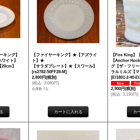
イヤーキング】
【ファイヤーキング】★【アズライ
【Fire Kin
ホワイト】
ト】★
【Anchor H
20cm】
【サラダプレート】★【スワール】
グ【ザ・フリー
[
rs2782-50FF28-M
]
ラルミルズ【マ
2,800円
(税別)
[
EI1801-2-40-E
(
税込
:
3,080円
)
2,900円
(税別)
在庫数 7点
(
税込
:
3,190円
)