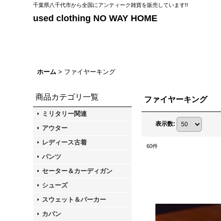
千葉県八千代市から全国にアンティーク雑貨を販売しています!!
used clothing NO WAY HOME
ホーム
>
ファイヤーキング
商品カテゴリ一覧
ファイヤーキング
ミリタリー関連
表示数
:
アウター
レディース古着
60
件
パンツ
セーター＆カーディガン
シューズ
スウェット＆パーカー
カバン