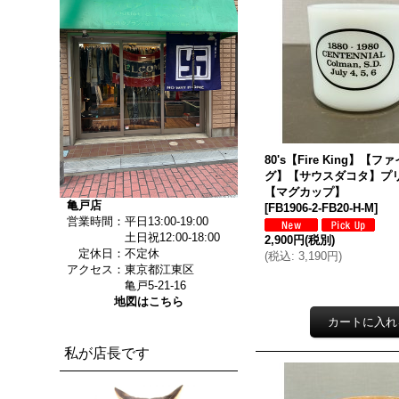
80's【Fire King】【
グ】【サウスダコタ】プ
【マグカップ】
亀戸店
[
FB1906-2-FB20-H-M
]
営業時間：平日13:00-19:00
土日祝12:00-18:00
2,900円
(税別)
定休日：不定休
(
税込
:
3,190円
)
アクセス：東京都江東区
亀戸5-21-16
地図はこちら
私が店長です