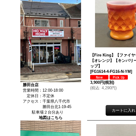
【Fire King】【ファ
【オレンジ】【キンバリ
ップ】
[
FG1614-4-FG16-N-YM
]
3,900円
(税別)
勝田台店
(
税込
:
4,290円
)
営業時間：12:00-18:00
定休日：不定休
アクセス：千葉県八千代市
勝田台北1-19-45
駐車場２台分あり
地図はこちら