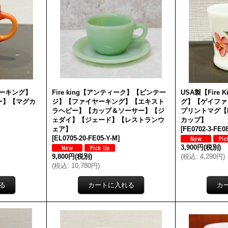
イヤーキング】
Fire king【アンティーク】【ビンテー
USA製【Fire
ー】【マグカ
ジ】【ファイヤーキング】【エキスト
グ】【ゲイファ
ラヘビー】【カップ＆ソーサー】【ジ
プリントマグ【
ェダイ】【ジェード】【レストランウ
カップ】
ェア】
[
FE0702-3-FE0
[
EL0705-20-FE05-Y-M
]
3,900円
(税別)
9,800円
(税別)
(
税込
:
4,290円
)
(
税込
:
10,780円
)