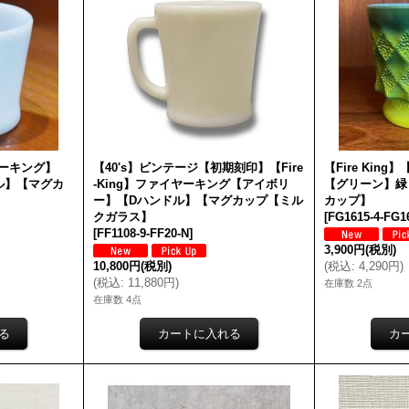
イヤーキング】
【40's】ビンテージ【初期刻印】【Fire
【Fire Kin
ル】【マグカ
-King】ファイヤーキング【アイボリ
【グリーン】緑
ー】【Dハンドル】【マグカップ【ミル
カップ】
クガラス】
[
FG1615-4-FG1
[
FF1108-9-FF20-N
]
3,900円
(税別)
10,800円
(税別)
(
税込
:
4,290円
)
(
税込
:
11,880円
)
在庫数 2点
在庫数 4点