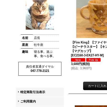
名前
店長
【Fire King】【ファ
星座
牡牛座
【ピーチラスター】【キ
【マグカップ】
趣味
寝る事。遊ぶ
[
EC2160-3-EK27-HY-M
]
事。食べる事。
3,600円
(税別)
責任者直通ダイヤル
(
税込
:
3,960円
)
047-778-2121
特定商取引法表示
ご利用案内