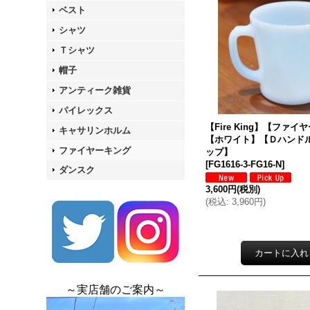
ベスト
シャツ
Ｔシャツ
帽子
アンティーク雑貨
パイレックス
【Fire King】【ファ
キャサリンホルム
【ホワイト】【Ｄハンド
ファイヤーキング
ップ】
[
FG1616-3-FG16-N
]
ダンスク
3,600円
(税別)
(
税込
:
3,960円
)
～実店舗のご案内～