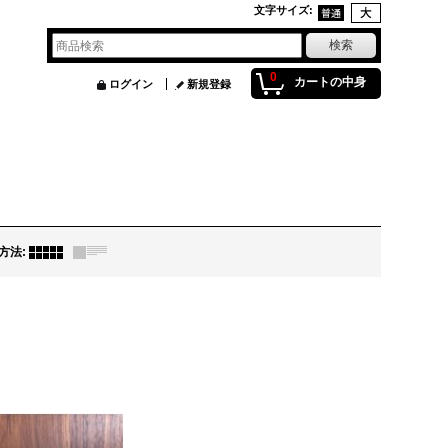
文字サイズ
:
0
カートの中身
ログイン
新規登録
方法
: