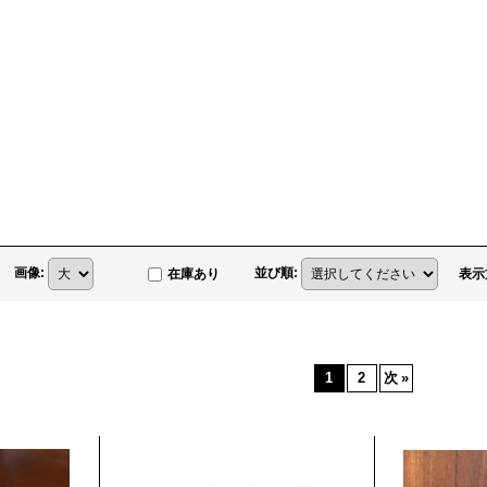
画像
:
並び順
:
在庫あり
表示
1
2
次
»