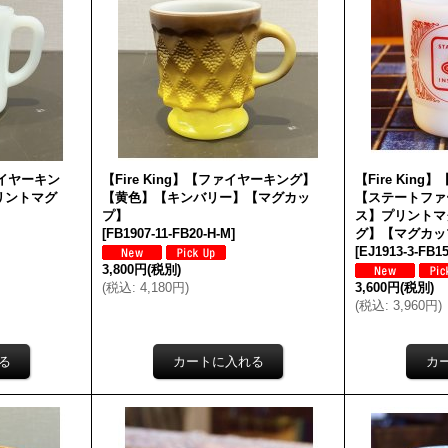
ファイヤーキン
【Fire King】【ファイヤーキング】
【Fire Kin
リントマグ
【黄色】【キンバリー】【マグカッ
【ステートファ
プ】
ス】プリントマ
[
FB1907-11-FB20-H-M
]
グ】【マグカッ
[
EJ1913-3-FB1
3,800円
(税別)
(
税込
:
4,180円
)
3,600円
(税別)
(
税込
:
3,960円
)