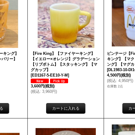
イヤーキング】
【Fire King】【ファイヤーキング】
ビンテージ【Fir
ンバリー】
【イエロー×オレンジ】グラデーション
キング】【マク
【リブボトム】【スタッキング】【マ
ング】【マグカ
グカップ】
[
DL1983-10-DI1
[
ED1167-5-EE10-Y-M
]
4,500円
(税別)
(
税込
:
4,950円
)
3,600円
(税別)
在庫数 2点
(
税込
:
3,960円
)