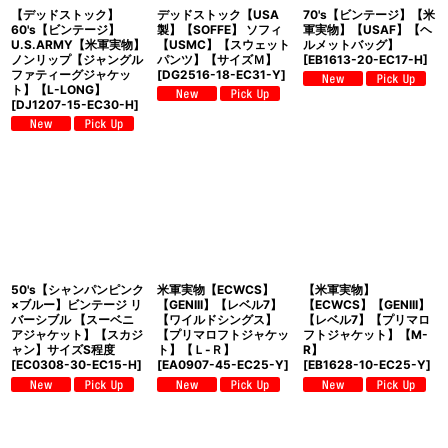
【デッドストック】
デッドストック【USA
70's【ビンテージ】【米
60's【ビンテージ】
製】【SOFFE】 ソフィ
軍実物】【USAF】【ヘ
U.S.ARMY【米軍実物】
【USMC】【スウェット
ルメットバッグ】
ノンリップ【ジャングル
パンツ】【サイズＭ】
[
EB1613-20-EC17-H
]
ファティーグジャケッ
[
DG2516-18-EC31-Y
]
ト】【L-LONG】
[
DJ1207-15-EC30-H
]
50's【シャンパンピンク
米軍実物【ECWCS】
【米軍実物】
×ブルー】ビンテージ リ
【GENIII】【レベル7】
【ECWCS】【GENIII】
バーシブル 【スーベニ
【ワイルドシングス】
【レベル7】【プリマロ
アジャケット】【スカジ
【プリマロフトジャケッ
フトジャケット】【M-
ャン】サイズS程度
ト】【Ｌ-Ｒ】
R】
[
EC0308-30-EC15-H
]
[
EA0907-45-EC25-Y
]
[
EB1628-10-EC25-Y
]