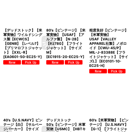
【デッドストック】【米
80's【ビンテージ】【米
程度良好【ビンテージ】
軍実物】ワイルドシング
軍実物】【USAF】【ア
【米軍実物】
ス製【ECWCS】
ルファ製】【N-2B】
USAF【VALLEY
【GENIII】【レベル7】
【6278G】【フライト
APPAREL社製】ノボロ
【プリマロフトジャケッ
ジャケット】【サイズ
イド【CWU-45/P】
ト】【XXL-R】
M】
MIL-J-83388E【フラ
[
EA0601-50-EC25-Y
]
[
EC1915-20-EC25-Y
]
イトジャケット】【サイ
ズL】
[
EC0101-10-
EC25-H
]
40's【U.S.NAVY】ビン
デッドストック
60's【米軍実物】【ビン
テージ【白】【サルベー
50's【ビンテージ】米軍
テージ】【U.S.NAVY】
ジパーカー】【サイズ
実物【USMC】【HBTキ
【G-1】【フライトジャ