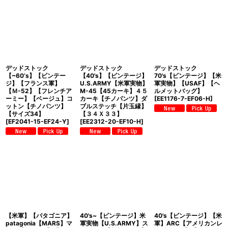
デッドストック
デッドストック
デッドストック
【~60’s】【ビンテー
【40's】【ビンテージ】
70's【ビンテージ】【米
ジ】【フランス軍】
U.S.ARMY【米軍実物】
軍実物】【USAF】【ヘ
【Ｍ-52】【フレンチア
M-45【45カーキ】４５
ルメットバッグ】
ーミー】【ベージュ】コ
カーキ【チノパンツ】ダ
[
EE1176-7-EF06-H
]
ットン【チノパンツ】
ブルステッチ【片玉縁】
【サイズ34】
【３４Ｘ３３】
[
EF2041-15-EF24-Y
]
[
EE2312-20-EF10-H
]
【米軍】【パタゴニア】
40's~【ビンテージ】米
40's【ビンテージ】【米
patagonia【MARS】マ
軍実物【U.S.ARMY】ス
軍】ARC【アメリカンレ