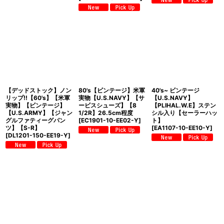
【デッドストック】ノン
80's【ビンテージ】米軍
40's~ ビンテージ
リップ!!【60's】【米軍
実物【U.S.NAVY】【サ
【U.S.NAVY】
実物】【ビンテージ】
ービスシューズ】【8
【PLIHAL.W.E】ステン
【U.S.ARMY】【ジャン
1/2R】26.5cm程度
シル入り【セーラーハッ
グルファティーグパン
[
EC1901-10-EE02-Y
]
ト】
ツ】【S-R】
[
EA1107-10-EE10-Y
]
[
DL1201-150-EE19-Y
]