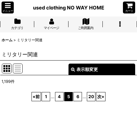
used clothing NO WAY HOME
メニュー
カート
カテゴリ
マイページ
ご利用案内
ホーム
>
ミリタリー関連
ミリタリー関連
表示順変更
閉じる
1,199
件
表示数
:
«
前
1
...
4
5
6
...
20
次
»
並び順
:
絞り込む