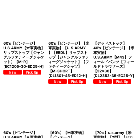
60's【ビンテージ】
60's【ビンテージ】【米
【デッドストック】
U.S.ARMY【米軍実物】
軍実物】【U.S.ARMY
40's【ビンテージ】【米
リップストップ【ジャン
】【ERDL】リップスト
軍実物】
グルファティーグジャケ
ップ【ジャングルファテ
U.S.ARMY【M43】フ
ット】【M-R】
ィーグジャケット】【フ
ィールドパンツ【フィー
[
EC1205-30-ED29-H
]
ァティーグシャツ】
ルドトラウザーズ】
【M-SHORT】
【32×30】
[
DL1801-45-ED12-H
]
[
DL2353-35-EC25-Y
]
60's【ビンテージ】
【60's】【米軍実物】
【70's】u.s.army【米
U.S.ARMY【米軍実物】
【ビンテージ】
軍実物】【2型】【セカ