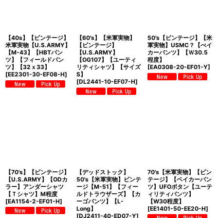
【40s】【ビンテージ】
【60's】【米軍実物】
50's【ビンテージ】【米
米軍実物【U.S.ARMY】
【ビンテージ】
軍実物】USMC？【べイ
【M-43】【HBTパン
【U.S.ARMY】
カーパンツ】【Ｗ30.5
ツ】【フィールドパン
【OG107】【ユーティ
程度】
ツ】【32ｘ33】
リティシャツ】【サイズ
[
EA0308-20-EF01-Y
]
[
EE2301-30-EF08-H
]
S】
[
DL2441-10-EF07-H
]
【70's】【ビンテージ】
【デッドストック】
70's【米軍実物】【ビン
【U.S.ARMY】【ODカ
50's【米軍実物】ビンテ
テージ】【ベイカーパン
ラー】アンダーシャツ
ージ【M-51】【フィー
ツ】UFOボタン【ユーテ
【Ｔシャツ】M程度
ルドトラウザーズ】【カ
ィリティパンツ】
[
EA1154-2-EF01-H
]
ーゴパンツ】【L-
【W30程度】
Long】
[
EE1401-50-EE20-H
]
[
DJ2411-40-ED07-Y
]