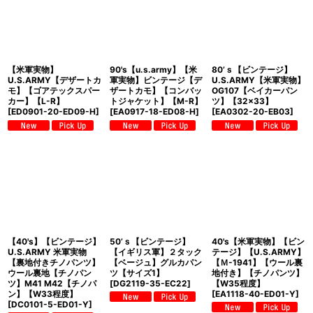
【米軍実物】
90's【u.s.army】【米
80’ｓ【ビンテージ】
U.S.ARMY【デザートカ
軍実物】ビンテージ【デ
U.S.ARMY【米軍実物】
モ】【ゴアテックスパー
ザートカモ】【コンバッ
OG107【ベイカーパン
カー】【L-R】
トジャケット】【M-R】
ツ】【32×33】
[
ED0901-20-ED09-H
]
[
EA0917-18-ED08-H
]
[
EA0302-20-EB03
]
【40's】【ビンテージ】
50’ｓ【ビンテージ】
40's【米軍実物】【ビン
U.S.ARMY 米軍実物
【イギリス軍】２タック
テージ】【U.S.ARMY】
【裏地付きチノパンツ】
【ベージュ】グルカパン
【Ｍ-1941】【ウール裏
ウール裏地【チノパン
ツ【サイズ1】
地付き】【チノパンツ】
ツ】M41 M42【チノパ
[
DG2119-35-EC22
]
【W35程度】
ン】【W33程度】
[
EA1118-40-ED01-Y
]
[
DC0101-5-ED01-Y
]