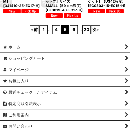
M】
ャップ】サイズ
ケット】【US42程度】
[
DJ1410-25-EC17-H
]
SMALL【59ｃｍ程度】
[
EC0303-15-EC15-H
]
[
CE3019-40-EC17-H
]
«
前
1
...
4
5
6
...
20
次
»
ホーム
ショッピングカート
マイページ
お気に入り
最近チェックしたアイテム
特定商取引法表示
ご利用案内
お問い合わせ