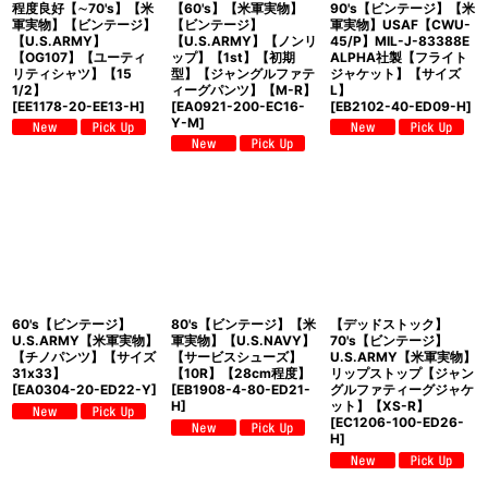
程度良好【∼70's】【米
【60's】【米軍実物】
90's【ビンテージ】【米
軍実物】【ビンテージ】
【ビンテージ】
軍実物】USAF【CWU-
【U.S.ARMY】
【U.S.ARMY】【ノンリ
45/P】MIL-J-83388E
【OG107】【ユーティ
ップ】【1st】【初期
ALPHA社製【フライト
リティシャツ】【15
型】【ジャングルファテ
ジャケット】【サイズ
1/2】
ィーグパンツ】【M-R】
L】
[
EE1178-20-EE13-H
]
[
EA0921-200-EC16-
[
EB2102-40-ED09-H
]
Y-M
]
60's【ビンテージ】
80's【ビンテージ】【米
【デッドストック】
U.S.ARMY【米軍実物】
軍実物】【U.S.NAVY】
70's【ビンテージ】
【チノパンツ】【サイズ
【サービスシューズ】
U.S.ARMY【米軍実物】
31x33】
【10R】【28cm程度】
リップストップ【ジャン
[
EA0304-20-ED22-Y
]
[
EB1908-4-80-ED21-
グルファティーグジャケ
H
]
ット】【XS-R】
[
EC1206-100-ED26-
H
]