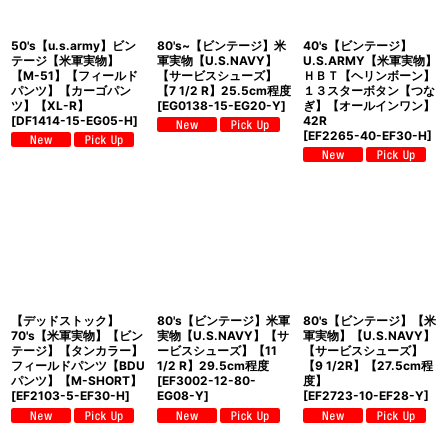
50's【u.s.army】ビン
80's~【ビンテージ】米
40's【ビンテージ】
テージ【米軍実物】
軍実物【U.S.NAVY】
U.S.ARMY【米軍実物】
【M-51】【フィールド
【サービスシューズ】
ＨＢＴ【ヘリンボーン】
パンツ】【カーゴパン
【7 1/2 R】25.5cm程度
１３スターボタン【つな
ツ】【XL-R】
[
EG0138-15-EG20-Y
]
ぎ】【オールインワン】
[
DF1414-15-EG05-H
]
42R
[
EF2265-40-EF30-H
]
【デッドストック】
80's【ビンテージ】米軍
80's【ビンテージ】【米
70's【米軍実物】【ビン
実物【U.S.NAVY】【サ
軍実物】【U.S.NAVY】
テージ】【タンカラー】
ービスシューズ】【11
【サービスシューズ】
フィールドパンツ【BDU
1/2 R】29.5cm程度
【9 1/2R】【27.5cm程
パンツ】【M-SHORT】
[
EF3002-12-80-
度】
[
EF2103-5-EF30-H
]
EG08-Y
]
[
EF2723-10-EF28-Y
]