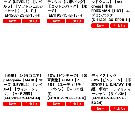
ーズ【LEVEL5】【レベ
テンシル【巾着バッグ】
ッドクロス】【red
ル５】【ソフトシェルジ
【コットンバッグ】【ポ
cross】巾着
ャケット】【Ｌ-Ｒ】
ーチ】
FRIEDMAN【HBT】 エ
[
EF1507-23-EF15-H
]
[
EE1193-15-EF13-H
]
プロンバッグ
[
DH1221-30-EF08-H
]
【米軍】【パタゴニア】
50's【ビンテージ】【米
デッドストック
patagonia【MARS】マ
軍実物】USMC【P-
80's【ビンテージ】【米
ーズ【LEVEL4】【レベ
58】【ユーティリティ
軍実物】U.S.NAVY【濃
ル4】【ウィンドシャ
ーパンツ】【Ｗ３３程
紺】半袖ユーティリティ
ツ】【Ｍ-Ｒ程度】
度】
ーシャツ 【サイズM】
[
EE0261-12-EF14-H
]
[
EC0762-20-EF13-H
]
[
EE1187-5-EF07-H-
BX24
]