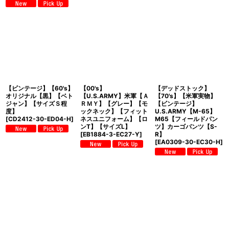
【ビンテージ】【60's】
【00's】
【デッドストック】
オリジナル【黒】【ベト
【U.S.ARMY】米軍【Ａ
【70's】【米軍実物】
ジャン】【サイズＳ程
ＲＭＹ】【グレー】【モ
【ビンテージ】
度】
ックネック】【フィット
U.S.ARMY【M-65】
[
CD2412-30-ED04-H
]
ネスユニフォーム】【ロ
M65【フィールドパン
ンT】【サイズL】
ツ】カーゴパンツ【S-
[
EB1884-3-EC27-Y
]
R】
[
EA0309-30-EC30-H
]