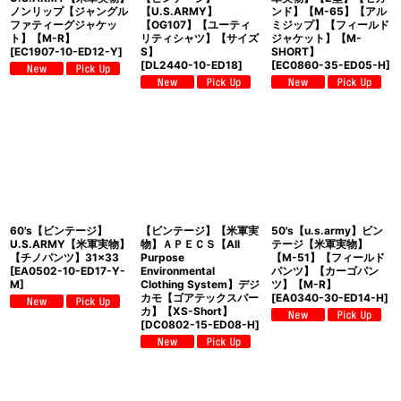
ノンリップ【ジャングル
【U.S.ARMY】
ンド】【M-65】【アル
ファティーグジャケッ
【OG107】【ユーティ
ミジップ】【フィールド
ト】【M-R】
リティシャツ】【サイズ
ジャケット】【M-
[
EC1907-10-ED12-Y
]
S】
SHORT】
[
DL2440-10-ED18
]
[
EC0860-35-ED05-H
]
60's【ビンテージ】
【ビンテージ】【米軍実
50's【u.s.army】ビン
U.S.ARMY【米軍実物】
物】ＡＰＥＣＳ【All
テージ【米軍実物】
【チノパンツ】31×33
Purpose
【M-51】【フィールド
[
EA0502-10-ED17-Y-
Environmental
パンツ】【カーゴパン
M
]
Clothing System】デジ
ツ】【M-R】
カモ【ゴアテックスパー
[
EA0340-30-ED14-H
]
カ】【XS-Short】
[
DC0802-15-ED08-H
]