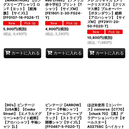
【MARATHON】【ロン
Red Cross】【アメリカ
メレ カリキマカ【メリ
グスリーブTシャツ】ロ
赤十字社】プリント【T
ークリスマス】【クリス
ンT【ヨット】【航海
シャツ】【サイズM】
マス柄】プルオーバー
旗】【サイズL】
[
FE1601-2-30-FG24-
【ボタンダウン】総柄
[
FF0107-16-FG26-T
]
Y
]
【アロハシャツ】【サイ
ズM】
[
FF2911-20-
50-FG20-T
]
5,900
円
(税別)
4,900
円
(税別)
(
税込
:
6,490
円
)
(
税込
:
5,390
円
)
10,800
円
(税別)
(
税込
:
11,880
円
)
カートに入れる
カートに入れる
カートに入れる
【90's】ビンテージ
ビンテージ【ARROW】
ほぼ未使用【コンバー
【USA製】【Cooke
アロー【半袖シャツ】
ス】converse【CT70】
Street】【エメラルドグ
【チャコールグレー×ブ
【chuck 70】【黒】グ
リーン×ホワイト総柄】
ラック】【ストライプ】
ラデーションパッチ【オ
【アロハシャツ】半袖シ
開襟シャツ【サイズL】
ールスター】
ャツ【L】
[
FF0467-5-FG20-T
]
A02758C【ハイカット