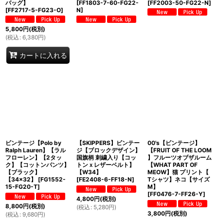
バッグ】
[
FF1803-7-60-FG22-
[
FF2003-50-FG22-N
]
[
FF2717-5-FG23-O
]
N
]
5,800
円
(税別)
(
税込
:
6,380
円
)
カートに入れる
ビンテージ【Polo by
【SKIPPERS】ビンテー
00's【ビンテージ】
Ralph Lauren】【ラル
ジ【ブロックデザイン】
【FRUIT OF THE LOOM
フローレン】【2タッ
国旗柄 刺繍入り【コッ
】フルーツオブザルーム
ク】【コットンパンツ】
トンｘレザーベルト】
【WHAT PART OF
【ブラック】
【W34】
MEOW】猫 プリント【
【34×32】
[
FG1552-
[
FE2408-6-FF18-N
]
Tシャツ】ネコ【サイズ
15-FG20-T
]
M】
[
FF0476-7-FF26-Y
]
4,800
円
(税別)
8,800
円
(税別)
(
税込
:
5,280
円
)
3,800
円
(税別)
(
税込
:
9,680
円
)