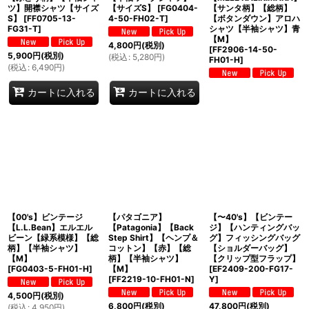
ツ】開襟シャツ【サイズ
【サイズS】
[
FG0404-
【サンタ柄】【総柄】
S】
[
FF0705-13-
4-50-FH02-T
]
【ボタンダウン】アロハ
FG31-T
]
シャツ【半袖シャツ】青
【M】
4,800
円
(税別)
[
FF2906-14-50-
5,900
円
(税別)
(
税込
:
5,280
円
)
FH01-H
]
(
税込
:
6,490
円
)
カートに入れる
カートに入れる
【00's】ビンテージ
【パタゴニア】
【〜40's】【ビンテー
【L.L.Bean】エルエル
【Patagonia】【Back
ジ】【ハンティングバッ
ビーン【緑系模様】【総
Step Shirt】【ヘンプ＆
グ】フィッシングバッグ
柄】【半袖シャツ】
コットン】【赤】【総
【ショルダーバッグ】
【M】
柄】【半袖シャツ】
【クリップ型フラップ】
[
FG0403-5-FH01-H
]
【M】
[
EF2409-200-FG17-
[
FF2219-10-FH01-N
]
Y
]
4,500
円
(税別)
6,800
円
(税別)
47,800
円
(税別)
(
税込
:
4,950
円
)