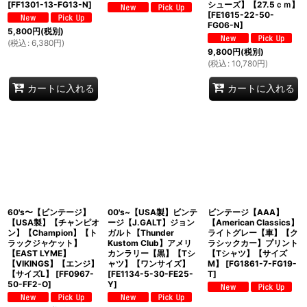
[
FF1301-13-FG13-N
]
シューズ】【27.5ｃｍ】
[
FE1615-22-50-
FG06-N
]
5,800
円
(税別)
(
税込
:
6,380
円
)
9,800
円
(税別)
(
税込
:
10,780
円
)
カートに入れる
カートに入れる
60's〜【ビンテージ】
00's~【USA製】ビンテ
ビンテージ【AAA】
【USA製】【チャンピオ
ージ【J.GALT】ジョン
【American Classics】
ン】【Champion】【ト
ガルト【Thunder
ライトグレー【車】【ク
ラックジャケット】
Kustom Club】アメリ
ラシックカー】プリント
【EAST LYME】
カンラリー【黒】【Tシ
【Tシャツ】【サイズ
【VIKINGS】【エンジ】
ャツ】【ワンサイズ】
M】
[
FG1861-7-FG19-
【サイズL】
[
FF0967-
[
FE1134-5-30-FE25-
T
]
50-FF2-O
]
Y
]