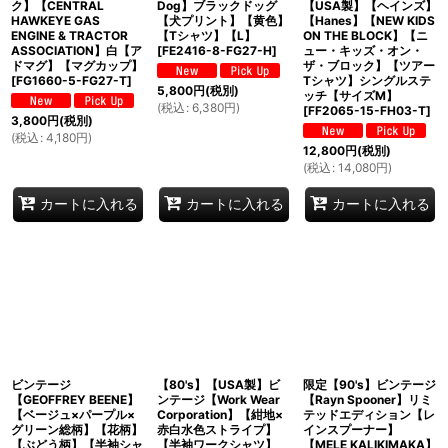
ク】【CENTRAL
Dog】ブラックドッグ
【USA製】【ヘインズ】
HAWKEYE GAS
【犬プリント】【黄色】
【Hanes】【NEW KIDS
ENGINE & TRACTOR
【Tシャツ】【L】
ON THE BLOCK】【ニ
ASSOCIATION】白【ア
[
FE2416-8-FG27-H
]
ュー・キッズ・オン・
ドマグ】【マグカップ】
ザ・ブロック】【ツアー
[
FG1660-5-FG27-T
]
Tシャツ】シングルステ
5,800
円
(税別)
ッチ【サイズM】
(
税込
:
6,380
円
)
[
FF2065-15-FH03-T
]
3,800
円
(税別)
(
税込
:
4,180
円
)
12,800
円
(税別)
(
税込
:
14,080
円
)
カートに入れる
カートに入れる
カートに入れる
ビンテージ
【80's】【USA製】ビ
限定【90's】ビンテージ
【GEOFFREY BEENE】
ンテージ【Work Wear
【Rayn Spooner】リミ
【ベージュ×パープル×
Corporation】【紺地×
テッドエディション【レ
グリーン総柄】【花柄】
赤白水色ストライプ】
インスプーナー】
【ぶどう柄】【半袖シャ
【半袖ワークシャツ】
【MELE KALIKIMAKA】