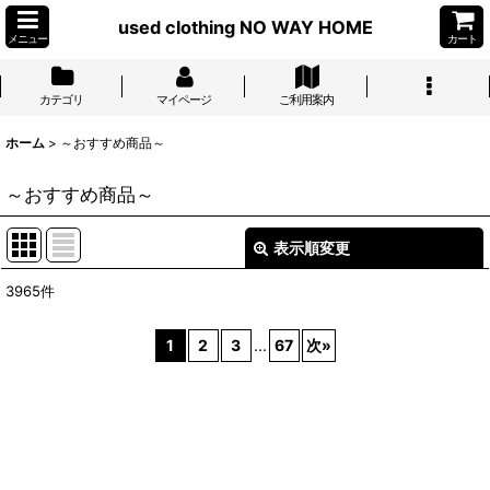
used clothing NO WAY HOME
メニュー
カート
カテゴリ
マイページ
ご利用案内
ホーム
>
～おすすめ商品～
～おすすめ商品～
表示順変更
閉じる
3965
件
表示数
:
1
2
3
...
67
次
»
並び順
:
絞り込む