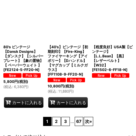
80's ビンテージ
【40's】ビンテージ【初
【程度良好】USA製【ビ
【Dansk Designs】
期刻印】【Fire-King】
ンテージ】
【ダンスク】【シルバー
ファイヤーキング【アイ
【L.L.Bean】【黒】
プレート】【象の置物】
ボリー】【Dハンドル】
【レザーベルト】
【 ペーパーウェイト 】
【マグカップ【ミルクガ
【W32】
[
FE2124-5-FF20-N
]
ラス】
[
FE1502-6-FF18-N
]
[
FF1108-9-FF20-N
]
5,800
円
(税別)
10,800
円
(税別)
(
税込
:
6,380
円
)
(
税込
:
11,880
円
)
カートに入れる
カートに入れる
1
2
3
...
67
次
»