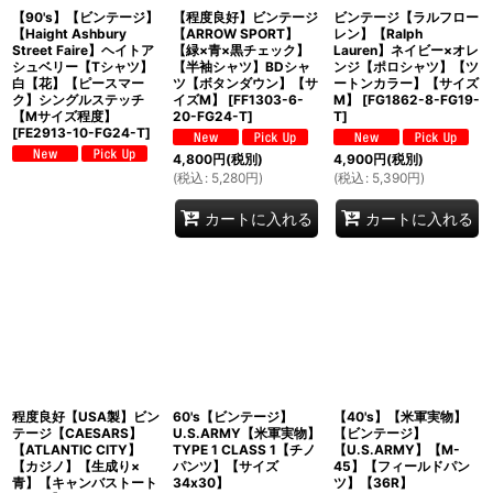
【90's】【ビンテージ】
【程度良好】ビンテージ
ビンテージ【ラルフロー
【Haight Ashbury
【ARROW SPORT】
レン】【Ralph
Street Faire】ヘイトア
【緑×青×黒チェック】
Lauren】ネイビー×オレ
シュベリー【Tシャツ】
【半袖シャツ】BDシャ
ンジ【ポロシャツ】【ツ
白【花】【ピースマー
ツ【ボタンダウン】【サ
ートンカラー】【サイズ
ク】シングルステッチ
イズM】
[
FF1303-6-
M】
[
FG1862-8-FG19-
【Mサイズ程度】
20-FG24-T
]
T
]
[
FE2913-10-FG24-T
]
4,800
円
(税別)
4,900
円
(税別)
(
税込
:
5,280
円
)
(
税込
:
5,390
円
)
カートに入れる
カートに入れる
程度良好【USA製】ビン
60's【ビンテージ】
【40's】【米軍実物】
テージ【CAESARS】
U.S.ARMY【米軍実物】
【ビンテージ】
【ATLANTIC CITY】
TYPE 1 CLASS 1【チノ
【U.S.ARMY】【M-
【カジノ】【生成り×
パンツ】【サイズ
45】【フィールドパン
青】【キャンバストート
34x30】
ツ】【36R】