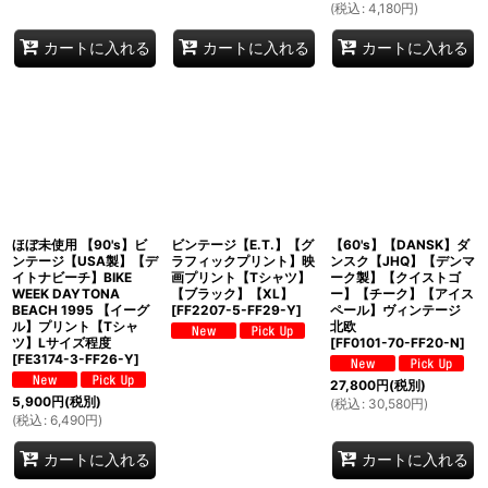
(
税込
:
4,180
円
)
カートに入れる
カートに入れる
カートに入れる
ほぼ未使用 【90's】ビ
ビンテージ【E.T.】【グ
【60's】【DANSK】ダ
ンテージ【USA製】【デ
ラフィックプリント】映
ンスク【JHQ】【デンマ
イトナビーチ】BIKE
画プリント【Tシャツ】
ーク製】【クイストゴ
WEEK DAYTONA
【ブラック】【XL】
ー】【チーク】【アイス
BEACH 1995 【イーグ
[
FF2207-5-FF29-Y
]
ペール】ヴィンテージ
ル】プリント【Tシャ
北欧
ツ】Lサイズ程度
[
FF0101-70-FF20-N
]
[
FE3174-3-FF26-Y
]
27,800
円
(税別)
5,900
円
(税別)
(
税込
:
30,580
円
)
(
税込
:
6,490
円
)
カートに入れる
カートに入れる