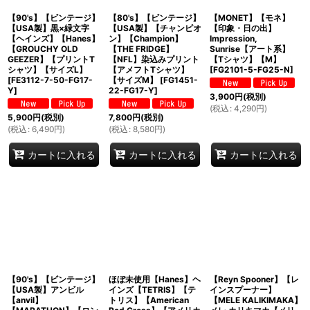
【90's】【ビンテージ】
【80's】【ビンテージ】
【MONET】【モネ】
【USA製】黒×緑文字
【USA製】【チャンピオ
【印象・日の出】
【ヘインズ】【Hanes】
ン】【Champion】
Impression,
【GROUCHY OLD
【THE FRIDGE】
Sunrise【アート系】
GEEZER】【プリントT
【NFL】染込みプリント
【Tシャツ】【M】
シャツ】【サイズL】
【アメフトTシャツ】
[
FG2101-5-FG25-N
]
[
FE3112-7-50-FG17-
【サイズM】
[
FG1451-
Y
]
22-FG17-Y
]
3,900
円
(税別)
(
税込
:
4,290
円
)
5,900
円
(税別)
7,800
円
(税別)
(
税込
:
6,490
円
)
(
税込
:
8,580
円
)
カートに入れる
カートに入れる
カートに入れる
【90's】【ビンテージ】
ほぼ未使用【Hanes】ヘ
【Reyn Spooner】【レ
【USA製】アンビル
インズ【TETRIS】【テ
インスプーナー】
【anvil】
トリス】【American
【MELE KALIKIMAKA】