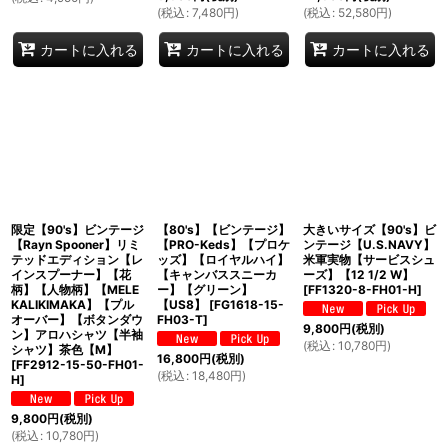
(
税込
:
7,480
円
)
(
税込
:
52,580
円
)
カートに入れる
カートに入れる
カートに入れる
限定【90's】ビンテージ
【80's】【ビンテージ】
大きいサイズ【90's】ビ
【Rayn Spooner】リミ
【PRO-Keds】【プロケ
ンテージ【U.S.NAVY】
テッドエディション【レ
ッズ】【ロイヤルハイ】
米軍実物【サービスシュ
インスプーナー】【花
【キャンバススニーカ
ーズ】【12 1/2 W】
柄】【人物柄】【MELE
ー】【グリーン】
[
FF1320-8-FH01-H
]
KALIKIMAKA】【プル
【US8】
[
FG1618-15-
オーバー】【ボタンダウ
FH03-T
]
9,800
円
(税別)
ン】アロハシャツ【半袖
(
税込
:
10,780
円
)
シャツ】茶色【M】
16,800
円
(税別)
[
FF2912-15-50-FH01-
(
税込
:
18,480
円
)
H
]
9,800
円
(税別)
(
税込
:
10,780
円
)