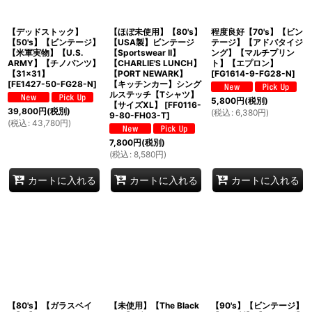
【デッドストック】
【ほぼ未使用】【80's】
程度良好【70's】【ビン
【50's】【ビンテージ】
【USA製】ビンテージ
テージ】【アドバタイジ
【米軍実物】【U.S.
【Sportswear II】
ング】【マルチプリン
ARMY】【チノパンツ】
【CHARLIE'S LUNCH】
ト】【エプロン】
【31×31】
【PORT NEWARK】
[
FG1614-9-FG28-N
]
[
FE1427-50-FG28-N
]
【キッチンカー】シング
ルステッチ【Tシャツ】
5,800
円
(税別)
【サイズXL】
[
FF0116-
39,800
円
(税別)
(
税込
:
6,380
円
)
9-80-FH03-T
]
(
税込
:
43,780
円
)
7,800
円
(税別)
(
税込
:
8,580
円
)
カートに入れる
カートに入れる
カートに入れる
【80's】【ガラスベイ
【未使用】【The Black
【90's】【ビンテージ】