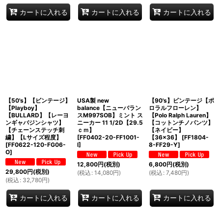
カートに入れる
カートに入れる
カートに入れる
【50's】【ビンテージ】
USA製 new
【90's】ビンテージ【ポ
【Playboy】
balance【ニューバラン
ロラルフローレン】
【BULLARD】【レーヨ
スM997SOB】ミント ス
【Polo Ralph Lauren】
ンギャバジンシャツ】
ニーカー 11 1/2D【29.5
【コットンチノパンツ】
【チェーンステッチ刺
ｃｍ】
【ネイビー】
繍】【Lサイズ程度】
[
FF0402-20-FF1001-
【36×36】
[
FF1804-
[
FF0622-120-FG06-
I
]
8-FF29-Y
]
O
]
12,800
円
(税別)
6,800
円
(税別)
29,800
円
(税別)
(
税込
:
14,080
円
)
(
税込
:
7,480
円
)
(
税込
:
32,780
円
)
カートに入れる
カートに入れる
カートに入れる