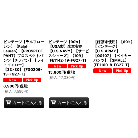
ビンテージ【ラルフロー
ビンテージ【90's】
【ほぼ未使用】【60's】
レン】【Ralph
【USA製】米軍実物
【ビンテージ】
Lauren】【PROSPECT
【U.S.NAVY】【サービ
【U.S.ARMY】
PANT】プロスペクトパ
スシューズ】【10R】
【OG107】【ベイカー
ンツ【チノパン】【ライ
[
FE1142-19-FG27-T
]
パンツ】【SMALL】
トイエロー】
[
FE1160-8-FG27-T
]
【33×30】
[
FG0206-
15,800
円
(税別)
13-FG27-T
]
(
税込
:
17,380
円
)
6,900
円
(税別)
(
税込
:
7,590
円
)
カートに入れる
カートに入れる