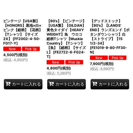
ビンテージ【USA製】
【90's】【ビンテージ】
【デッドストック】
【HONORS】黒地×白×
【USA製】【GILDAN】
【90's】【LANDS'
ピンク【総柄】【花柄】
黄色タイダイ【HEAVY
END】ランズエンド【ボ
【Tシャツ】【サイズ
WEIGHT】魚 ウロコ
タンダウンシャツ】白
2X】
[
FF2002-4-50-
総柄Tシャツ【Muskie
【ストライプ】【15
FG17-Y
]
Country】【Tシャツ】
1/2-34】
【魚】【総柄】【サイズ
[
FE1019-9-80-FF30-
L】
[
FE2722-6-FG24-
N
]
4,500
円
(税別)
T
]
(
税込
:
4,950
円
)
7,900
円
(税別)
4,800
円
(税別)
(
税込
:
8,690
円
)
(
税込
:
5,280
円
)
カートに入れる
カートに入れる
カートに入れる