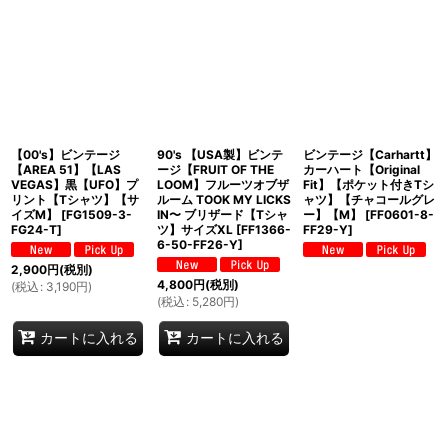
【00's】ビンテージ
90's 【USA製】ビンテ
ビンテージ【Carhartt】
【AREA 51】【LAS
ージ【FRUIT OF THE
カーハート【Original
VEGAS】黒【UFO】プ
LOOM】フルーツオブザ
Fit】【ポケット付きTシ
リント【Tシャツ】【サ
ルーム TOOK MY LICKS
ャツ】【チャコールグレ
イズM】
[
FG1509-3-
IN〜 ブリザード【Tシャ
ー】【M】
[
FF0601-8-
FG24-T
]
ツ】サイズXL
[
FF1366-
FF29-Y
]
6-50-FF26-Y
]
2,900
円
(税別)
4,800
円
(税別)
(
税込
:
3,190
円
)
(
税込
:
5,280
円
)
カートに入れる
カートに入れる