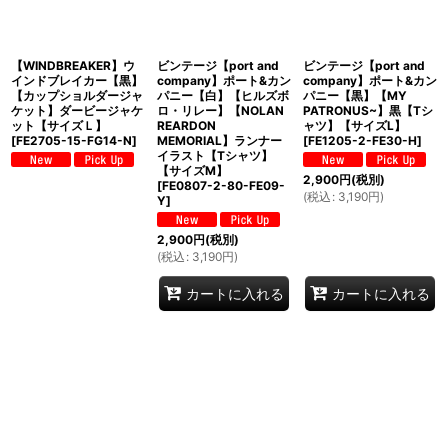
【WINDBREAKER】ウ
ビンテージ【port and
ビンテージ【port and
インドブレイカー【黒】
company】ポート&カン
company】ポート&カン
【カップショルダージャ
パニー【白】【ヒルズボ
パニー【黒】【MY
ケット】ダービージャケ
ロ・リレー】【NOLAN
PATRONUS~】黒【Tシ
ット【サイズＬ】
REARDON
ャツ】【サイズL】
[
FE2705-15-FG14-N
]
MEMORIAL】ランナー
[
FE1205-2-FE30-H
]
イラスト【Tシャツ】
【サイズM】
2,900
円
(税別)
[
FE0807-2-80-FE09-
(
税込
:
3,190
円
)
Y
]
2,900
円
(税別)
(
税込
:
3,190
円
)
カートに入れる
カートに入れる