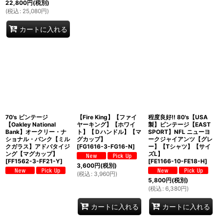
22,800
円
(税別)
(
税込
:
25,080
円
)
カートに入れる
70's ビンテージ
【Fire King】【ファイ
程度良好!! 80's【USA
【Oakley National
ヤーキング】【ホワイ
製】ビンテージ【EAST
Bank】オークリー・ナ
ト】【Ｄハンドル】【マ
SPORT】NFL ニューヨ
ショナル・バンク【ミル
グカップ】
ークジャイアンツ【グレ
クガラス】アドバタイジ
[
FG1616-3-FG16-N
]
ー】【Tシャツ】【サイ
ング【マグカップ】
ズL】
[
FF1562-3-FF21-Y
]
[
FE1166-10-FE18-H
]
3,600
円
(税別)
(
税込
:
3,960
円
)
5,800
円
(税別)
(
税込
:
6,380
円
)
カートに入れる
カートに入れる