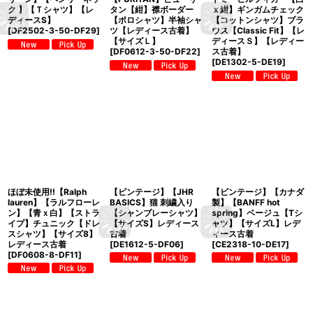
ク 】【Ｔシャツ】【レ
タン【紺】襟ボーダー
ｘ紺】ギンガムチェック
ディースS】
【ポロシャツ】半袖シャ
【コットンシャツ】ブラ
[
DF2502-3-50-DF29
]
ツ【レディース古着】
ウス【Classic Fit】【レ
【サイズＬ】
ディースＳ】【レディー
[
DF0612-3-50-DF22
]
ス古着】
[
DE1302-5-DE19
]
ほぼ未使用!!【Ralph
【ビンテージ】【JHR
【ビンテージ】【カナダ
lauren】【ラルフローレ
BASICS】猫 刺繍入り
製】【BANFF hot
ン】【青ｘ白】【ストラ
【シャンブレーシャツ】
spring】ベージュ【Tシ
イプ】チュニック【ドレ
【サイズS】レディース
ャツ】【サイズL】レデ
スシャツ】【サイズ8】
古着
ィース古着
レディース古着
[
DE1612-5-DF06
]
[
CE2318-10-DE17
]
[
DF0608-8-DF11
]