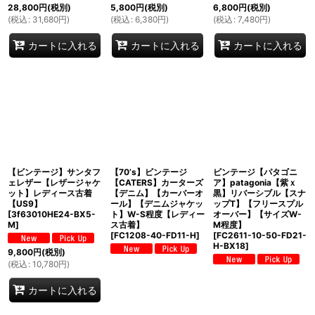
28,800
円
(税別)
5,800
円
(税別)
6,800
円
(税別)
(
税込
:
31,680
円
)
(
税込
:
6,380
円
)
(
税込
:
7,480
円
)
カートに入れる
カートに入れる
カートに入れる
【ビンテージ】サンタフ
【70’s】ビンテージ
ビンテージ【パタゴニ
ェレザー【レザージャケ
【CATERS】カーターズ
ア】patagonia【紫ｘ
ット】レディース古着
【デニム】【カーバーオ
黒】リバーシブル【スナ
【US9】
ール】【デニムジャケッ
ップT】【フリースプル
[
3f63010HE24-BX5-
ト】W-S程度【レディー
オーバー】【サイズW-
M
]
ス古着】
M程度】
[
FC1208-40-FD11-H
]
[
FC2611-10-50-FD21-
H-BX18
]
9,800
円
(税別)
(
税込
:
10,780
円
)
カートに入れる