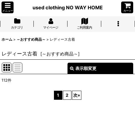
used clothing NO WAY HOME
メニュー
カート
カテゴリ
マイページ
ご利用案内
ホーム
>
～おすすめ商品～
>
レディース古着
レディース古着
[
～おすすめ商品～
]
表示順変更
閉じる
112
件
表示数
:
1
2
次
»
並び順
:
絞り込む