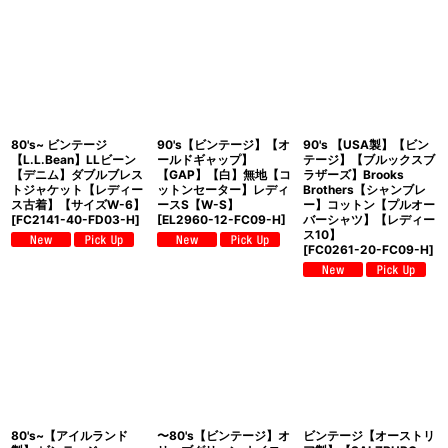
80's~ ビンテージ
90's【ビンテージ】【オ
90's 【USA製】【ビン
【L.L.Bean】LLビーン
ールドギャップ】
テージ】【ブルックスブ
【デニム】ダブルブレス
【GAP】【白】無地【コ
ラザーズ】Brooks
トジャケット【レディー
ットンセーター】レディ
Brothers【シャンブレ
ス古着】【サイズW-6】
ースS【W-S】
ー】コットン【プルオー
[
FC2141-40-FD03-H
]
[
EL2960-12-FC09-H
]
バーシャツ】【レディー
ス10】
[
FC0261-20-FC09-H
]
80's~【アイルランド
〜80's【ビンテージ】オ
ビンテージ【オーストリ