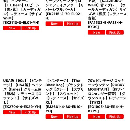
製】 ビンテージ
リーブグリーン ナイロ
ア製】【SALZBURG-
【L.L.Bean】LLビーン
ンｘフェイクファー【リ
WIEN】青ｘグレー 【ウ
【青×紫】【カーディガ
バーシブルパーカ】
ールカーディガン】サイ
ン】レディース【サイズ
[
EK2115-2-70-EL02-
ズW-L程度【レディース
W-M】
H
]
古着】
[
EK2110-8-EL01-YH
]
[
FA1503-5-FA18-H-
BX39
]
USA製【90s】【ビンテ
【ビンテージ】【The
70's ビンテージ ロッキ
ージ】【USA製】ヘイン
Black Dog】ブラックド
ーマウンテン【ROCKY
ズ【hanes】クリーム色
ッグ【グレー】【犬プリ
MOUNTAIN】【紺ナイ
【無地】レディース【ス
ント】【スウェット】
ロン×レザー切替】【ダ
ウェット】【サイズW-
【レディース】【サイズ
ウンベスト】レディース
Ｌ】
XL】
【11/12】
[
EK2704-4-EK29-YH
]
[
EJ2661-4-80-EK10-
[
EG1905-30-EI14-H-
YH
]
BX29
]