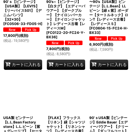
90’ｓ【ビンテージ】
90's~【ビンテージ】
〜90's【USA製】ビン
【USA製】【LEVI'S】
【白タグ】【エディーバ
テージ【L.L.Bean】LL
【リーバイス501】【デ
ウアー】【ダークブル
ビーン【緑ｘ紫】ボーダ
ニムパンツ】
ー】【ナイロンパーカ
ー【タートルネック】ロ
【32×30】
ー】【ナイロンジャケッ
ンT【レディース古着】
[
FC0506-33-FD05-H
]
ト】レディース古着【レ
【レディースＳ】
ディースM】
[
FC0604-15-FC24-H-
[
FC0122-20-FC24-Y-
BX33
]
17,800
円
(税別)
BX36
]
(
税込
:
19,580
円
)
6,900
円
(税別)
7,800
円
(税別)
(
税込
:
7,590
円
)
(
税込
:
8,580
円
)
カートに入れる
カートに入れる
カートに入れる
USA製 ビンテージ
【FLAX】フラックス
90’ｓUSA製【ビンテー
【L.L.Bean Factory
【リネン】緑【シャツジ
ジ】Eddie Bauer【エデ
store】L.L.ビーン【紫
ャケット】【リネンシャ
ィーバウアー】【クリー
ｘグレーリブ】【セータ
ツ】【レディース古着】
ム】【ダッフルコート】