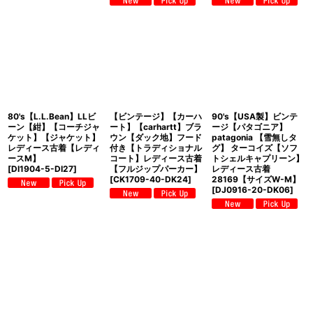
80's【L.L.Bean】LLビ
【ビンテージ】【カーハ
90's【USA製】ビンテ
ーン【紺】【コーチジャ
ート】【carhartt】ブラ
ージ【パタゴニア】
ケット】【ジャケット】
ウン【ダック地】フード
patagonia 【雪無しタ
レディース古着【レディ
付き【トラディショナル
グ】 ターコイズ【ソフ
ースM】
コート】レディース古着
トシェルキャプリーン】
[
DI1904-5-DI27
]
【フルジップパーカー】
レディース古着
[
CK1709-40-DK24
]
28169【サイズW-M】
[
DJ0916-20-DK06
]