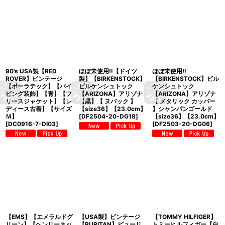
90's USA製【RED
ほぼ未使用‼【ドイツ
ほぼ未使用‼
ROVER】ビンテージ
製】【BIRKENSTOCK】
【BIRKENSTOCK】ビル
【ポーラテック】【パイ
ビルケンシュトック
ケンシュトック
ピング装飾】【青】【フ
【ARIZONA】アリゾナ
【ARIZONA】アリゾナ
リースジャケット】【レ
【黒】【 ヌバック 】
【 メタリック カッパー
ディース古着】【サイズ
【size36】【23.0cm】
】シャンパンゴールド
Ｍ】
[
DF2504-20-DG18
]
【size36】【23.0cm】
[
DC0916-7-DI03
]
[
DF2503-20-DG06
]
【EMS】【エメラルドグ
【USA製】ビンテージ
【TOMMY HILFIGER】
リーン】【ヘンリーネッ
【PURITAN】ピューリ
トミーヒルフィガー【白