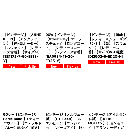
【ビンテージ】【ANNE
90's【ビンテージ】
【ビンテージ】【Blair】
KLEIN】【アンクライ
【Storm Play】マドラ
【レディースシューズプ
ン】【緑×白ボーダー】
スチェック【ロングコー
リント】【白】【スウェ
【スウェット】【レディ
ト】【レディースコー
ット】【レディース古
ース古着】【サイズＭ】
ト】【レディース古着】
着】【サイズW-L程度】
[
EE1172-7-50-EE18-
[
EA0984-11-20-
[
DI2902-5-ED20-H
]
Y
]
ED25-Y
]
90’s〜【ビンテージ】
ビンテージ【ノルウェー
ビンテージ【アイルラン
Eddie Baue【エディー
製】【L.L.Bean】エル
ド製】【JOHN
バウアー】【エメラルド
エルビーン【エンジｘ
MOLLOY】ジョンモロ
ブルー】黒タグ【前V】
白】【バーズアイ】【セ
イ 【アランカーディガ