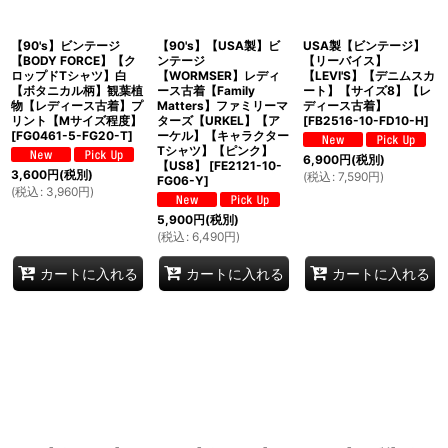
【90's】ビンテージ
【90's】【USA製】ビ
USA製【ビンテージ】
【BODY FORCE】【ク
ンテージ
【リーバイス】
ロップドTシャツ】白
【WORMSER】レディ
【LEVI'S】【デニムスカ
【ボタニカル柄】観葉植
ース古着【Family
ート】【サイズ8】【レ
物【レディース古着】プ
Matters】ファミリーマ
ディース古着】
リント【Mサイズ程度】
ターズ【URKEL】【ア
[
FB2516-10-FD10-H
]
[
FG0461-5-FG20-T
]
ーケル】【キャラクター
Tシャツ】【ピンク】
6,900
円
(税別)
【US8】
[
FE2121-10-
3,600
円
(税別)
(
税込
:
7,590
円
)
FG06-Y
]
(
税込
:
3,960
円
)
5,900
円
(税別)
(
税込
:
6,490
円
)
カートに入れる
カートに入れる
カートに入れる