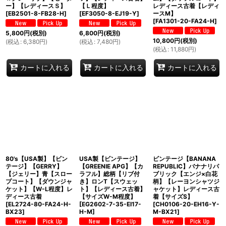
ー】【レディースＳ】
【Ｌ程度】
レディース古着【レディ
[
EB2501-8-FB28-H
]
[
EF3050-8-EJ19-Y
]
ースM】
[
FA1301-20-FA24-H
]
5,800
円
(税別)
6,800
円
(税別)
10,800
円
(税別)
(
税込
:
6,380
円
)
(
税込
:
7,480
円
)
(
税込
:
11,880
円
)
カートに入れる
カートに入れる
カートに入れる
80's【USA製】【ビン
USA製【ビンテージ】
ビンテージ【BANANA
テージ】【GERRY】
【GREENIE APG】【カ
REPUBLIC】バナナリパ
【ジェリー】青【スロー
ラフル】総柄【リブ付
ブリック【エンジ×白花
プコート】【ダウンジャ
き】ロンT【スウェッ
柄】【レーヨンシャツジ
ケット】【W-L程度】レ
ト】【レディース古着】
ャケット】レディース古
ディース古着
【サイズW-M程度】
着【サイズS】
[
EL2724-80-FA24-H-
[
EG2602-7-35-EI17-
[
CH0106-20-EH16-Y-
BX23
]
H-M
]
M-BX21
]