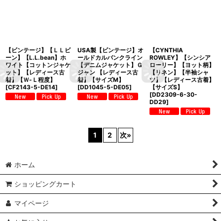
【ビンテージ】【ＬＬビ
USA製【ビンテージ】オ
【CYNTHIA
ーン】【L.L.bean】ホ
ールドカルバンクライン
ROWLEY】【シンシア
ワイト【コットンジャケ
【デニムジャケット】Ｇ
ローリー】【ヨット柄】
ット】【レディース古
ジャン 【レディース古
【リネン】【半袖シャ
着】【Ｗ-Ｌ程度】
着】【サイズM】
ツ】【レディース古着】
[
CF2143-5-DE14
]
[
DD1045-5-DE05
]
【サイズS】
[
DD2309-6-30-
DD29
]
1
2
次
»
ホーム
ショッピングカート
マイページ