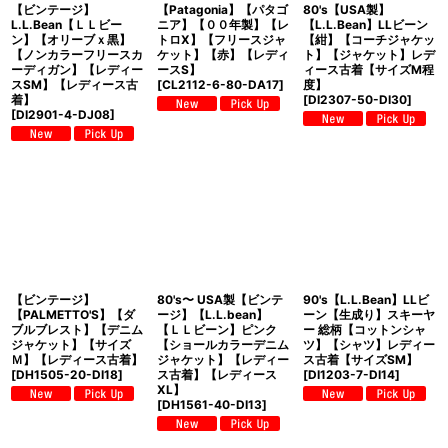
【ビンテージ】
【Patagonia】【パタゴ
80's【USA製】
L.L.Bean【ＬＬビー
ニア】【００年製】【レ
【L.L.Bean】LLビーン
ン】【オリーブｘ黒】
トロX】【フリースジャ
【紺】【コーチジャケッ
【ノンカラーフリースカ
ケット】【赤】【レディ
ト】【ジャケット】レデ
ーディガン】【レディー
ースS】
ィース古着【サイズM程
スSM】【レディース古
[
CL2112-6-80-DA17
]
度】
着】
[
DI2307-50-DI30
]
[
DI2901-4-DJ08
]
【ビンテージ】
80's〜 USA製【ビンテ
90's【L.L.Bean】LLビ
【PALMETTO'S】【ダ
ージ】【L.L.bean】
ーン【生成り】スキーヤ
ブルブレスト】【デニム
【ＬＬビーン】ピンク
ー 総柄【コットンシャ
ジャケット】【サイズ
【ショールカラーデニム
ツ】【シャツ】レディー
Ｍ】【レディース古着】
ジャケット】【レディー
ス古着【サイズSM】
[
DH1505-20-DI18
]
ス古着】【レディース
[
DI1203-7-DI14
]
XL】
[
DH1561-40-DI13
]