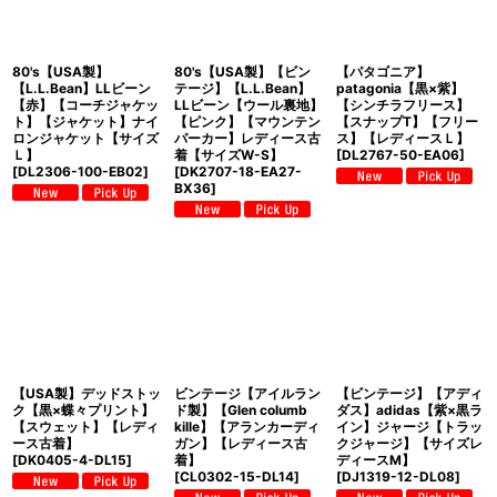
80's【USA製】
80's【USA製】【ビン
【パタゴニア】
【L.L.Bean】LLビーン
テージ】【L.L.Bean】
patagonia【黒×紫】
【赤】【コーチジャケッ
LLビーン【ウール裏地】
【シンチラフリース】
ト】【ジャケット】ナイ
【ピンク】【マウンテン
【スナップT】【フリー
ロンジャケット【サイズ
パーカー】レディース古
ス】【レディースＬ】
Ｌ】
着【サイズW-S】
[
DL2767-50-EA06
]
[
DL2306-100-EB02
]
[
DK2707-18-EA27-
BX36
]
【USA製】デッドストッ
ビンテージ【アイルラン
【ビンテージ】【アディ
ク【黒×蝶々プリント】
ド製】【Glen columb
ダス】adidas【紫×黒ラ
【スウェット】【レディ
kille】【アランカーディ
イン】ジャージ【トラッ
ース古着】
ガン】【レディース古
クジャージ】【サイズレ
[
DK0405-4-DL15
]
着】
ディースM】
[
CL0302-15-DL14
]
[
DJ1319-12-DL08
]