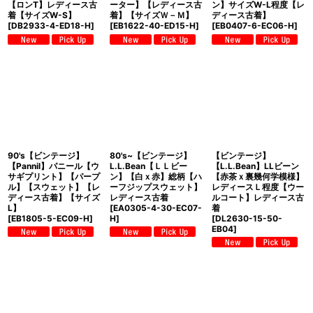
【ロンT】レディース古
ーター】【レディース古
ン】サイズW-L程度【レ
着【サイズW-S】
着】【サイズＷ－Ｍ】
ディース古着】
[
DB2933-4-ED18-H
]
[
EB1622-40-ED15-H
]
[
EB0407-6-EC06-H
]
90's【ビンテージ】
80's~【ビンテージ】
【ビンテージ】
【Pannil】パニール【ウ
L.L.Bean【ＬＬビー
【L.L.Bean】LLビーン
サギプリント】【パープ
ン】【白ｘ赤】総柄【ハ
【赤茶ｘ裏幾何学模様】
ル】【スウェット】【レ
ーフジップスウェット】
レディースＬ程度【ウー
ディース古着】【サイズ
レディース古着
ルコート】レディース古
L】
[
EA0305-4-30-EC07-
着
[
EB1805-5-EC09-H
]
H
]
[
DL2630-15-50-
EB04
]