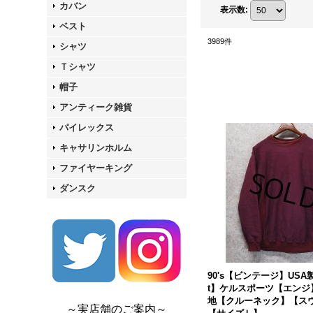
カバン
表示数
:
ベスト
3989
件
シャツ
Ｔシャツ
帽子
アンティーク雑貨
パイレックス
キャサリンホルム
ファイヤーキング
ダンスク
90's【ビンテージ】USA製【
t】ケルスポーツ【エンジ
地【クルーネック】【ス
～実店舗のご案内～