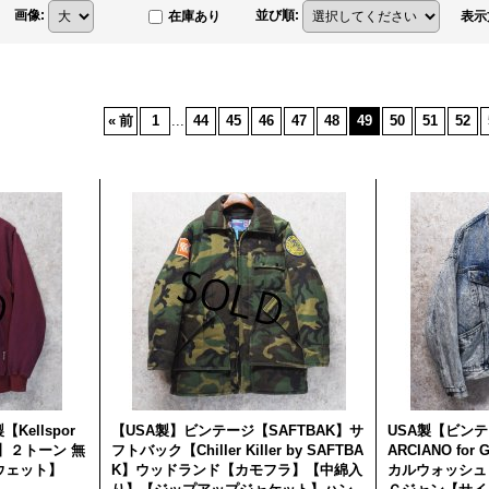
画像
:
並び順
:
在庫あり
表示
«
前
1
...
44
45
46
47
48
49
50
51
52
Kellspor
【USA製】ビンテージ【SAFTBAK】サ
USA製【ビンテ
】２トーン 無
フトバック【Chiller Killer by SAFTBA
ARCIANO fo
ウェット】
K】ウッドランド【カモフラ】【中綿入
カルウォッシュ