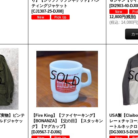
り】【ジップアップジャケット】ハン
Ｇジャン【サイ
ティングジャケット
[
DI2903-40-DJ
[
CJ1307-25-DJ08
]
12,800円
(税別)
(
税込
:
14,080円
米軍実物】ビンテ
【Fire King】【ファイヤーキング】
USA製【Clai
ールドジャケッ
【BONANZA】【父の日】【スタッキン
レーｘチャコー
グ】【マグカップ】
ートルネックロ
[
DJ0567-7-DJ06
]
[
DG3003-5-DI3