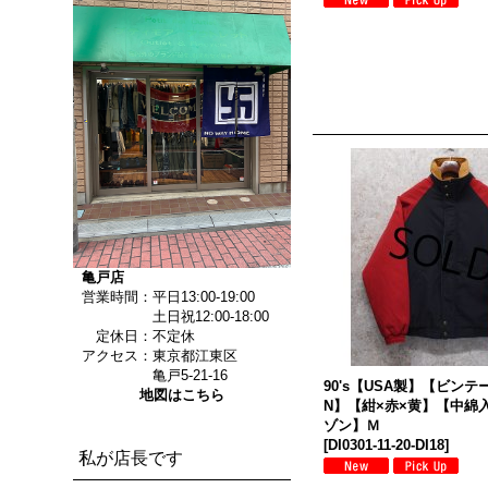
亀戸店
営業時間：平日13:00-19:00
土日祝12:00-18:00
定休日：不定休
アクセス：東京都江東区
亀戸5-21-16
90's【USA製】【ビンテ
地図はこちら
N】【紺×赤×黄】【中綿
ゾン】Ｍ
[
DI0301-11-20-DI18
]
私が店長です