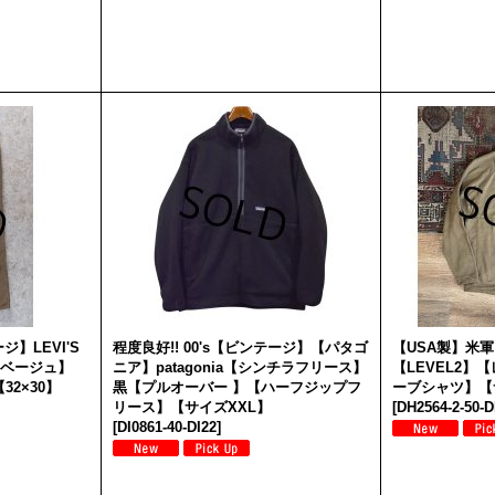
ジ】LEVI'S
程度良好!! 00's【ビンテージ】【パタゴ
【USA製】米軍
【ベージュ】
ニア】patagonia【シンチラフリース】
【LEVEL2】
2×30】
黒【プルオーバー 】【ハーフジップフ
ーブシャツ】【
リース】【サイズXXL】
[
DH2564-2-50-D
[
DI0861-40-DI22
]