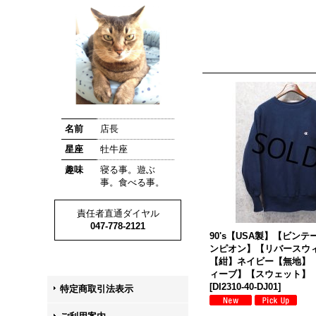
名前
店長
星座
牡牛座
趣味
寝る事。遊ぶ
事。食べる事。
責任者直通ダイヤル
047-778-2121
90's【USA製】【ビン
ンピオン】【リバースウ
【紺】ネイビー【無地】
ィーブ】【スウェット】
[
DI2310-40-DJ01
]
特定商取引法表示