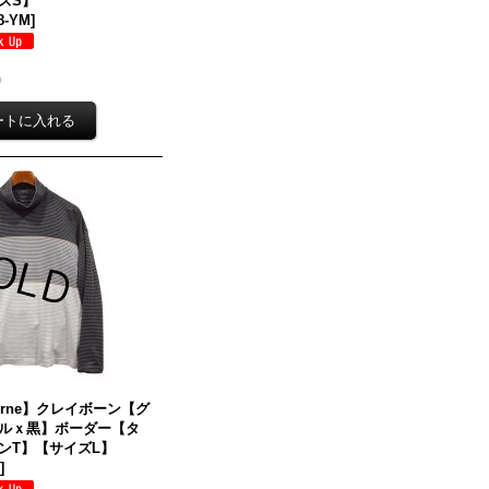
ズS】
08-YM
]
)
borne】クレイボーン【グ
ルｘ黒】ボーダー【タ
ンT】【サイズL】
0
]