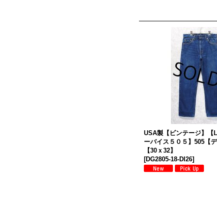
USA製【ビンテージ】【LE
ーバイス５０５】505【
【30ｘ32】
[
DG2805-18-DI26
]