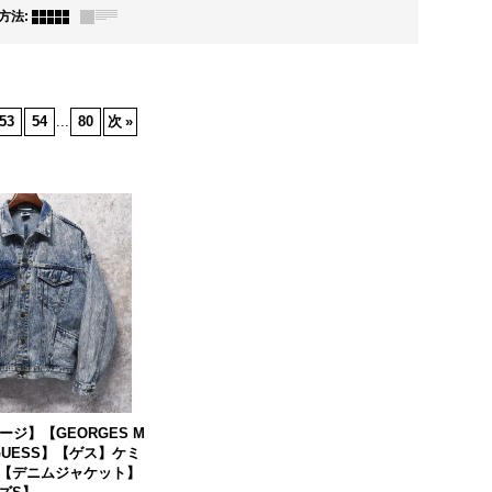
方法
:
53
54
...
80
次
»
ージ】【GEORGES M
r GUESS】【ゲス】ケミ
【デニムジャケット】