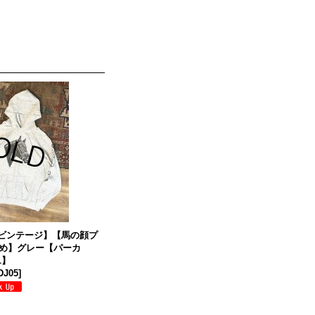
A製【ビンテージ】【馬の顔プ
め】グレー【パーカ
L】
DJ05
]