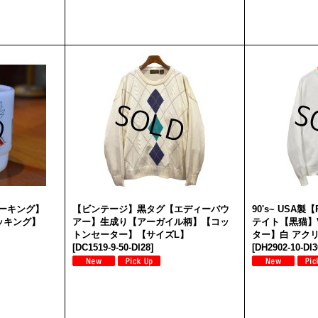
イヤーキング】
【ビンテージ】黒タグ【エディーバウ
90's~ USA製
ッキング】
アー】生成り【アーガイル柄】【コッ
テイト【黒猫】
トンセーター】【サイズL】
ター】白 アク
[
DC1519-9-50-DI28
]
[
DH2902-10-DI3