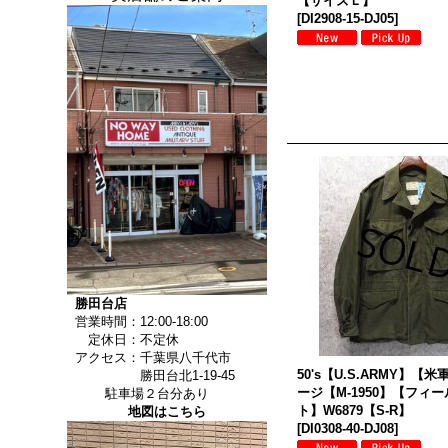
【サイズＬ】
[
DI2908-15-DJ05
]
勝田台店
営業時間：12:00-18:00
定休日：不定休
アクセス：千葉県八千代市
50's【U.S.ARMY】【
勝田台北1-19-45
ージ【M-1950】【フィ
駐車場２台分あり
ト】W6879【S-R】
地図はこちら
[
DI0308-40-DJ08
]