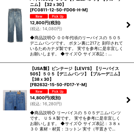
ニム】【32ｘ30】
[
FC0811-12-50-FD06-H-M
]
12,800
円
(税別)
(
税込
:
14,080
円
)
◆商品説明◇ ００年代頃のリーバイスの ５０５
デニムパンツです。 ボタン裏に217と 刻印されて
いるためカナダ製です。 実寸を参考に是非宜しく
お願いします。 ◆サイズ◇ サイズ表記：…
【USA製】ビンテージ【LEVI'S】【リーバイス
505】５０５【デニムパンツ】【ブルーデニム】
【38ｘ30】
[
FB2632-15-50-FD17-Y-M
]
14,800
円
(税別)
(
税込
:
16,280
円
)
◆商品説明◇ リーバイスの ５０５デニムパンツ
です。 ＵＳＡ製です。 実寸を参考に是非宜しく
お願いします。 ◆サイズ◇ サイズ表記：３８ｘ
３０ 素材・材質：コットン 実寸（平置きで…