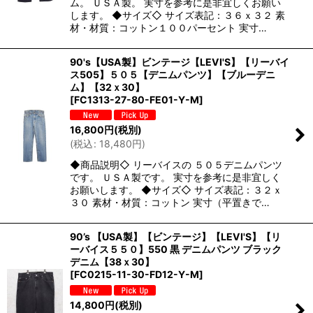
ム。 ＵＳＡ製。 実寸を参考に是非宜しくお願い
します。 ◆サイズ◇ サイズ表記：３６ｘ３２ 素
材・材質：コットン１００パーセント 実寸…
90's【USA製】ビンテージ【LEVI'S】【リーバイ
ス505】５０５【デニムパンツ】【ブルーデニ
ム】【32ｘ30】
[
FC1313-27-80-FE01-Y-M
]
16,800
円
(税別)
(
税込
:
18,480
円
)
◆商品説明◇ リーバイスの ５０５デニムパンツ
です。 ＵＳＡ製です。 実寸を参考に是非宜しく
お願いします。 ◆サイズ◇ サイズ表記：３２ｘ
３０ 素材・材質：コットン 実寸（平置きで…
90’s 【USA製】【ビンテージ】【LEVI'S】【リ
ーバイス５５０】550 黒 デニムパンツ ブラック
デニム【38ｘ30】
[
FC0215-11-30-FD12-Y-M
]
14,800
円
(税別)