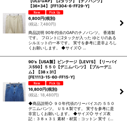
【OLD GAP】【2タック】【チノパンツ】
【36×34】
[
FF1304-6-FF29-Y
]
6,800
円
(税別)
(
税込
:
7,480
円
)
商品説明 90年代頃のGAPのチノパンツ。 香港製
です。 フロントに2タックが入った ゆとりのある
シルエットの一本です。 実寸を参考に是非よろし
くお願いします。 ◆サイズ◇ …
90's【USA製】ビンテージ【LEVI'S】【リーバイ
ス550】５５０【デニムパンツ】【ブルーデニ
ム】【38ｘ31】
[
FE1113-15-60-FF15-Y
]
16,800
円
(税別)
(
税込
:
18,480
円
)
◆商品説明◇ ９０年代頃のリーバイスの ５５０
デニムパンツ。 ＵＳＡ製です。 実寸を参考に是
非宜しくお願いします。 ◆サイズ◇ サイズ表
記：３８ｘ３１ 素材・材質：コットン 実寸（…