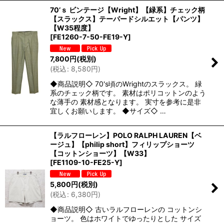
70’ｓ ビンテージ【Wright】【緑系】チェック柄
【スラックス】テーパードシルエット【パンツ】
【W35程度】
[
FE1260-7-50-FE19-Y
]
7,800
円
(税別)
(
税込
:
8,580
円
)
◆商品説明◇ 70's頃のWrightのスラックス。 緑
系のチェック柄です。 素材はポリコットンのよう
な薄手の 素材感となります。 実寸を参考に是非
宜しくお願いします。 ◆サイズ◇ …
【ラルフローレン】POLO RALPH LAUREN【ベ
ージュ】【philip short】フィリップショーツ
【コットンショーツ】【W33】
[
FE1109-10-FE25-Y
]
5,800
円
(税別)
(
税込
:
6,380
円
)
◆商品説明◇ 古いラルフローレンの コットンシ
ョーツ。 色はホワイトでゆったりとした サイズ