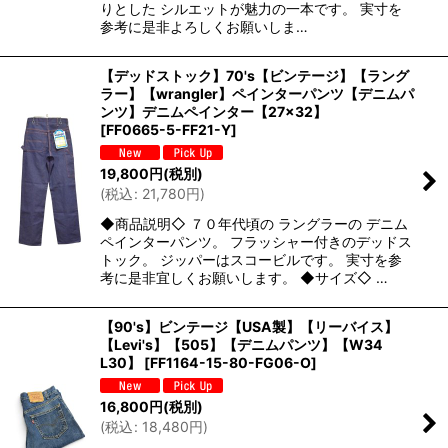
りとした シルエットが魅力の一本です。 実寸を
参考に是非よろしくお願いしま…
【デッドストック】70's【ビンテージ】【ラング
ラー】【wrangler】ペインターパンツ【デニムパ
ンツ】デニムペインター【27×32】
[
FF0665-5-FF21-Y
]
19,800
円
(税別)
(
税込
:
21,780
円
)
◆商品説明◇ ７０年代頃の ラングラーの デニム
ペインターパンツ。 フラッシャー付きのデッドス
トック。 ジッパーはスコービルです。 実寸を参
考に是非宜しくお願いします。 ◆サイズ◇ …
【90's】ビンテージ【USA製】【リーバイス】
【Levi's】【505】【デニムパンツ】【W34
L30】
[
FF1164-15-80-FG06-O
]
16,800
円
(税別)
(
税込
:
18,480
円
)