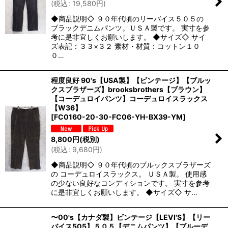
(
税込
:
19,580
円
)
◆商品説明◇ ９０年代頃のリーバイス５０５の
ブラックデニムパンツ。ＵＳＡ製です。 実寸を参
考に是非宜しくお願いします。 ◆サイズ◇ サイ
ズ表記：３３×３２ 素材・材質：コットン１０
０…
程度良好 90's【USA製】【ビンテージ】【ブルッ
クスブラザーズ】brooksbrothers【ブラウン】
【コーデュロイパンツ】コーデュロイスラックス
【W36】
[
FC0160-20-30-FC06-YH-BX39-YM
]
8,800
円
(税別)
(
税込
:
9,680
円
)
◆商品説明◇ ９０年代頃のブルックスブラザーズ
の コーデュロイスラックス。 ＵＳＡ製。 使用感
の少ない良好なコンディションです。 実寸を参考
に是非宜しくお願いします。 ◆サイズ◇ サ…
〜00's【カナダ製】ビンテージ【LEVI'S】【リー
バイス505】５０５【デニムパンツ】【ブルーデ