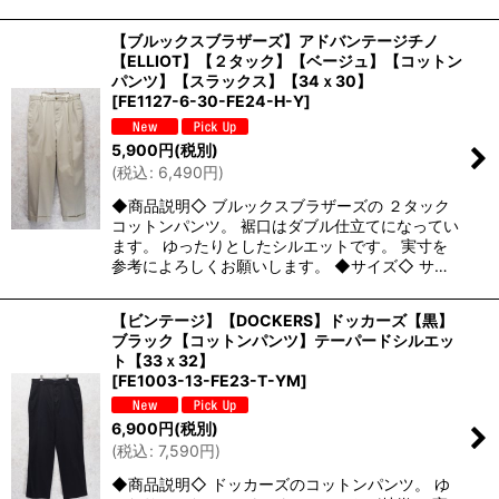
【ブルックスブラザーズ】アドバンテージチノ
【ELLIOT】【２タック】【ベージュ】【コットン
パンツ】【スラックス】【34ｘ30】
[
FE1127-6-30-FE24-H-Y
]
5,900
円
(税別)
(
税込
:
6,490
円
)
◆商品説明◇ ブルックスブラザーズの ２タック
コットンパンツ。 裾口はダブル仕立てになってい
ます。 ゆったりとしたシルエットです。 実寸を
参考によろしくお願いします。 ◆サイズ◇ サ…
【ビンテージ】【DOCKERS】ドッカーズ【黒】
ブラック【コットンパンツ】テーパードシルエッ
ト【33ｘ32】
[
FE1003-13-FE23-T-YM
]
6,900
円
(税別)
(
税込
:
7,590
円
)
◆商品説明◇ ドッカーズのコットンパンツ。 ゆ