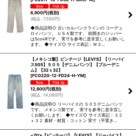
6,900
円
(税別)
(
税込
:
7,590
円
)
◆商品説明◇ 古いカルバンクラインの コーデュ
ロイパンツ。 ＵＳＡ製です。 前開きのジッパー
はScovillです。 実寸を参考に是非宜しくお願いし
ます。 ◆サイズ◇ サイズ表記：Ｗ３…
【メキシコ製】ビンテージ【LEVI'S】【リーバイ
ス505】５０５【デニムパンツ】【ブルーデニ
ム】【32ｘ32】
[
FC0220-12-FD24-H-YM
]
12,800
円
(税別)
(
税込
:
14,080
円
)
◆商品説明◇ リーバイスの ５０５デニムパンツ
です。 メキシコ製です。 実寸を参考に是非宜し
くお願いします。 ◆サイズ◇ サイズ表記：３２
ｘ３２ 素材・材質：コットン 実寸（平置き…
~70's【ビンテージ】【LEVI'S】【リーバイス】