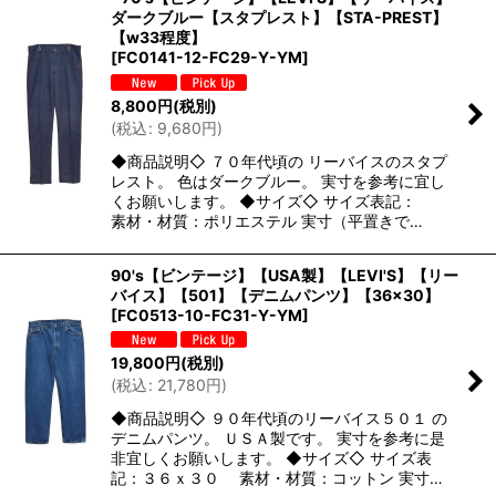
ダークブルー【スタプレスト】【STA-PREST】
【w33程度】
[
FC0141-12-FC29-Y-YM
]
8,800
円
(税別)
(
税込
:
9,680
円
)
◆商品説明◇ ７０年代頃の リーバイスのスタプ
レスト。 色はダークブルー。 実寸を参考に宜し
くお願いします。 ◆サイズ◇ サイズ表記：
素材・材質：ポリエステル 実寸（平置きで…
90's【ビンテージ】【USA製】【LEVI'S】【リー
バイス】【501】【デニムパンツ】【36×30】
[
FC0513-10-FC31-Y-YM
]
19,800
円
(税別)
(
税込
:
21,780
円
)
◆商品説明◇ ９０年代頃のリーバイス５０１ の
デニムパンツ。 ＵＳＡ製です。 実寸を参考に是
非宜しくお願いします。 ◆サイズ◇ サイズ表
記：３６ｘ３０ 素材・材質：コットン 実寸…