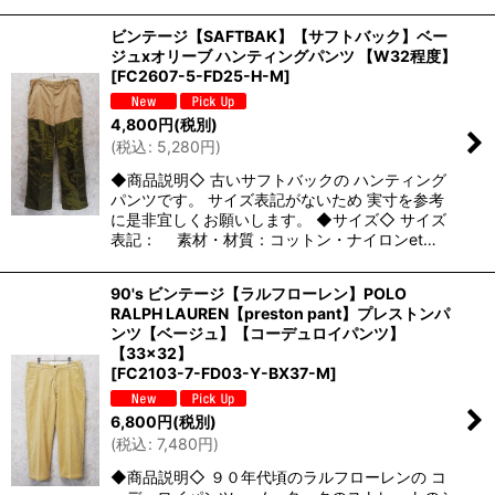
ビンテージ【SAFTBAK】【サフトバック】ベー
ジュxオリーブ ハンティングパンツ 【W32程度】
[
FC2607-5-FD25-H-M
]
4,800
円
(税別)
(
税込
:
5,280
円
)
◆商品説明◇ 古いサフトバックの ハンティング
パンツです。 サイズ表記がないため 実寸を参考
に是非宜しくお願いします。 ◆サイズ◇ サイズ
表記： 素材・材質：コットン・ナイロンet…
90's ビンテージ【ラルフローレン】POLO
RALPH LAUREN【preston pant】プレストンパ
ンツ【ベージュ】【コーデュロイパンツ】
【33×32】
[
FC2103-7-FD03-Y-BX37-M
]
6,800
円
(税別)
(
税込
:
7,480
円
)
◆商品説明◇ ９０年代頃のラルフローレンの コ