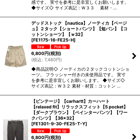
感です。 実寸を参考に是非宜しくお願いします。
◆サイズ◇ サイズ表記：Ｗ３３ 素材・…
デッドストック 【nautica】ノーティカ【ベージ
ュ】２タック【ショートパンツ】【短パン】【コ
ットンショーツ】【ｗ32】
[
FE1175-16-FE25-H
]
6,800
円
(税別)
(
税込
:
7,480
円
)
◆商品説明◇ ノーティカの２タックコットンショ
ーツ。 フラッシャー付きの未使用品です。 実寸
を参考に是非宜しくお願いします。 ◆サイズ◇
サイズ表記：Ｗ３２ 素材・材質：コットン …
【ビンテージ】【carhartt】カーハート
【relaxed fit】リラックスフィット【5 pocket】
【ダークブラウン】【ペインターパンツ】【ワー
クパンツ】【36×32】
[
FE1301-9-30-FE25-T-Y
]
6,800
円
(税別)