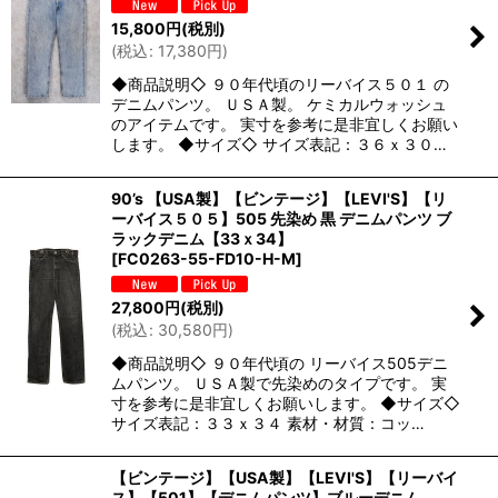
15,800
円
(税別)
(
税込
:
17,380
円
)
◆商品説明◇ ９０年代頃のリーバイス５０１ の
デニムパンツ。 ＵＳＡ製。 ケミカルウォッシュ
のアイテムです。 実寸を参考に是非宜しくお願い
します。 ◆サイズ◇ サイズ表記：３６ｘ３０…
90’s 【USA製】【ビンテージ】【LEVI'S】【リ
ーバイス５０５】505 先染め 黒 デニムパンツ ブ
ラックデニム【33ｘ34】
[
FC0263-55-FD10-H-M
]
27,800
円
(税別)
(
税込
:
30,580
円
)
◆商品説明◇ ９０年代頃の リーバイス505デニ
ムパンツ。 ＵＳＡ製で先染めのタイプです。 実
寸を参考に是非宜しくお願いします。 ◆サイズ◇
サイズ表記：３３ｘ３４ 素材・材質：コッ…
【ビンテージ】【USA製】【LEVI'S】【リーバイ
ス】【501】【デニムパンツ】ブルーデニム