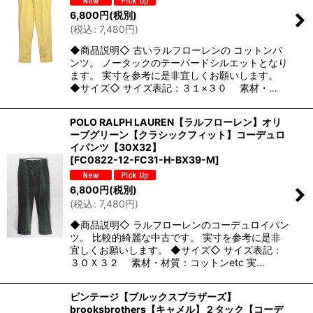
6,800
円
(税別)
(
税込
:
7,480
円
)
◆商品説明◇ 古いラルフローレンの コットンパ
ンツ。 ノータックのテーパードシルエットとなり
ます。 実寸を参考に是非宜しくお願いします。
◆サイズ◇ サイズ表記：３１×３０ 素材・…
POLO RALPH LAUREN【ラルフローレン】オリ
ーブグリーン【クラシックフィット】コーデュロ
イパンツ【30X32】
[
FC0822-12-FC31-H-BX39-M
]
6,800
円
(税別)
(
税込
:
7,480
円
)
◆商品説明◇ ラルフローレンのコーデュロイパン
ツ。 比較的綺麗な中古です。 実寸を参考に是非
宜しくお願いします。 ◆サイズ◇ サイズ表記：
３０Ｘ３２ 素材・材質：コットンetc 実…
ビンテージ【ブルックスブラザーズ】
brooksbrothers【キャメル】２タック【コーデ