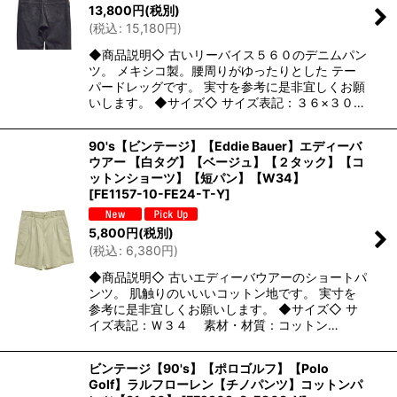
13,800
円
(税別)
(
税込
:
15,180
円
)
◆商品説明◇ 古いリーバイス５６０のデニムパン
ツ。 メキシコ製。腰周りがゆったりとした テー
パードレッグです。 実寸を参考に是非宜しくお願
いします。 ◆サイズ◇ サイズ表記：３６×３０…
90's【ビンテージ】【Eddie Bauer】エディーバ
ウアー 【白タグ】【ベージュ】【２タック】【コ
ットンショーツ】【短パン】【W34】
[
FE1157-10-FE24-T-Y
]
5,800
円
(税別)
(
税込
:
6,380
円
)
◆商品説明◇ 古いエディーバウアーのショートパ
ンツ。 肌触りのいいいコットン地です。 実寸を
参考に是非宜しくお願いします。 ◆サイズ◇ サ
イズ表記：Ｗ３４ 素材・材質：コットン…
ビンテージ【90's】【ポロゴルフ】【Polo
Golf】ラルフローレン【チノパンツ】コットンパ