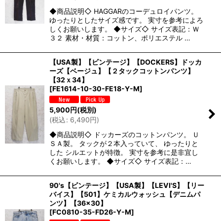
◆商品説明◇ HAGGARのコーデュロイパンツ。
ゆったりとしたサイズ感です。 実寸を参考によろ
しくお願いします。 ◆サイズ◇ サイズ表記：Ｗ
３２ 素材・材質：コットン、ポリエステル …
【USA製】【ビンテージ】【DOCKERS】ドッカ
ーズ【ベージュ】【２タックコットンパンツ】
【32ｘ34】
[
FE1614-10-30-FE18-Y-M
]
5,900
円
(税別)
(
税込
:
6,490
円
)
◆商品説明◇ ドッカーズのコットンパンツ。 Ｕ
ＳＡ製。 タックが２本入っていて、 ゆったりと
した シルエットが特徴。 実寸を参考に是非宜し
くお願いします。 ◆サイズ◇ サイズ表記：…
90's【ビンテージ】【USA製】【LEVI'S】【リー
バイス】【501】ケミカルウォッシュ【デニムパ
ンツ】【36×30】
[
FC0810-35-FD26-Y-M
]