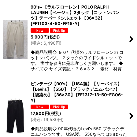
90's~【ラルフローレン】POLO RALPH
LAUREN【ベージュ】2タック【コットンパン
ツ】テーパードシルエット【36×32】
[
FF1103-4-50-FF15-Y
]
5,900
円
(税別)
(
税込
:
6,490
円
)
◆商品説明◇ ９０年代頃のラルフローレンの コ
ットンパンツ。 ２タックのワイドシルエットで
す。 実寸を参考に是非宜しくお願いします。 ◆
サイズ◇ サイズ表記：３６×３２ 素材・材質…
ビンテージ【90's】【USA製】【リーバイス】
【Levi's】【550】【ブラックデニムパンツ】
【後染め】【36×30】
[
FF1317-13-50-FG06-
Y
]
17,800
円
(税別)
(
税込
:
19,580
円
)
◆商品説明◇ 90年代頃のLevi's 550 ブラックデ
ニムパンツです。 USA製。 550ならではのゆった