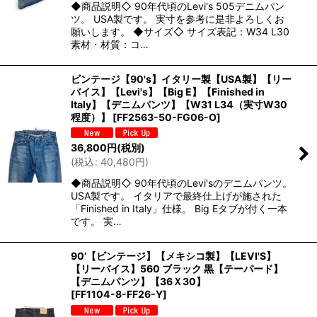
◆商品説明◇ 90年代頃のLevi's 505デニムパン
ツ。 USA製です。 実寸を参考に是非よろしくお
願いします。 ◆サイズ◇ サイズ表記：W34 L30
素材・材質：コ…
ビンテージ【90's】イタリー製【USA製】【リー
バイス】【Levi's】【Big E】【Finished in
Italy】【デニムパンツ】【W31 L34（実寸W30
程度）】
[
FF2563-50-FG06-O
]
36,800
円
(税別)
(
税込
:
40,480
円
)
◆商品説明◇ 90年代頃のLevi'sのデニムパンツ。
USA製です。 イタリアで最終仕上げが施された
「Finished in Italy」仕様。 Big Eタブが付く一本
です。 実…
90’【ビンテージ】【メキシコ製】【LEVI'S】
【リーバイス】560 ブラック 黒【テーパード】
【デニムパンツ】【36Ｘ30】
[
FF1104-8-FF26-Y
]