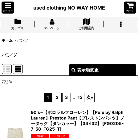
used clothing NO WAY HOME
メニュー
カート
カテゴリ
マイページ
ご利用案内
ホーム
>
パンツ
パンツ
表示順変更
閉じる
773
件
表示数
:
1
2
3
...
13
次
»
並び順
:
90's~【ポロラルフローレン】【Polo by Ralph
Lauren】Preston Pant【プレストンパンツ】ノ
絞り込む
ータック【タンカラー】【34×32】
[
FG0205-
7-50-FG25-T
]