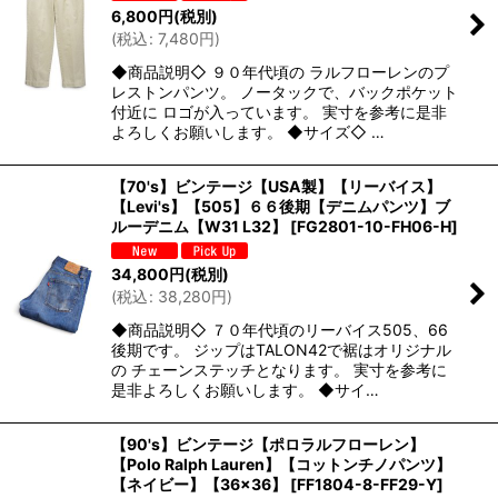
6,800
円
(税別)
(
税込
:
7,480
円
)
◆商品説明◇ ９０年代頃の ラルフローレンのプ
レストンパンツ。 ノータックで、バックポケット
付近に ロゴが入っています。 実寸を参考に是非
よろしくお願いします。 ◆サイズ◇ …
【70's】ビンテージ【USA製】【リーバイス】
【Levi's】【505】６６後期【デニムパンツ】ブ
ルーデニム【W31 L32】
[
FG2801-10-FH06-H
]
34,800
円
(税別)
(
税込
:
38,280
円
)
◆商品説明◇ ７０年代頃のリーバイス505、66
後期です。 ジップはTALON42で裾はオリジナル
の チェーンステッチとなります。 実寸を参考に
是非よろしくお願いします。 ◆サイ…
【90's】ビンテージ【ポロラルフローレン】
【Polo Ralph Lauren】【コットンチノパンツ】
【ネイビー】【36×36】
[
FF1804-8-FF29-Y
]