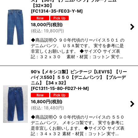
【32×30】
[
FC1314-35-FE03-Y-M
]
18,000
円
(税別)
(
税込
:
19,800
円
)
◆商品説明◇ ９０年代頃のリーバイス５０１ の
デニムパンツ。 ＵＳＡ製です。 実寸を参考に是
非宜しくお願いします。 ◆サイズ◇ サイズ表
記：３２ｘ３０ 素材・材質：コットン 実寸…
90's【メキシコ製】ビンテージ【LEVI'S】【リー
バイス550】５５０【デニムパンツ】【ブルーデ
ニム】【34ｘ32】
[
FC1311-15-80-FD27-H-M
]
16,800
円
(税別)
(
税込
:
18,480
円
)
◆商品説明◇ ９０年代頃のリーバイスの ５５０
デニムパンツ。 メキシコ製です。 実寸を参考に
是非宜しくお願いします。 ◆サイズ◇ サイズ表
記：３４ｘ３２ 素材・材質：コットン 実寸…