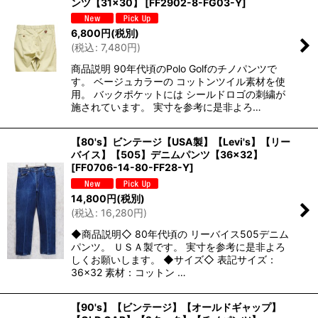
ンツ【31×30】
[
FF2902-8-FG03-Y
]
6,800
円
(税別)
(
税込
:
7,480
円
)
商品説明 90年代頃のPolo Golfのチノパンツで
す。 ベージュカラーの コットンツイル素材を使
用。 バックポケットには シールドロゴの刺繍が
施されています。 実寸を参考に是非よろ…
【80's】ビンテージ【USA製】【Levi's】【リー
バイス】【505】デニムパンツ【36×32】
[
FF0706-14-80-FF28-Y
]
14,800
円
(税別)
(
税込
:
16,280
円
)
◆商品説明◇ 80年代頃の リーバイス505デニム
パンツ。 ＵＳＡ製です。 実寸を参考に是非よろ
しくお願いします。 ◆サイズ◇ 表記サイズ：
36×32 素材：コットン …
【90's】【ビンテージ】【オールドギャップ】