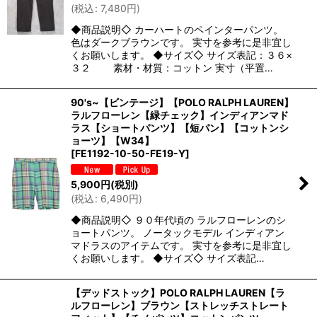
(
税込
:
7,480
円
)
◆商品説明◇ カーハートのペインターパンツ。
色はダークブラウンです。 実寸を参考に是非宜し
くお願いします。 ◆サイズ◇ サイズ表記：３６×
３２ 素材・材質：コットン 実寸（平置…
90's~【ビンテージ】【POLO RALPH LAUREN】
ラルフローレン【緑チェック】インディアンマド
ラス【ショートパンツ】【短パン】【コットンシ
ョーツ】【W34】
[
FE1192-10-50-FE19-Y
]
5,900
円
(税別)
(
税込
:
6,490
円
)
◆商品説明◇ ９０年代頃の ラルフローレンのシ
ョートパンツ。 ノータックモデル インディアン
マドラスのアイテムです。 実寸を参考に是非宜し
くお願いします。 ◆サイズ◇ サイズ表記…
【デッドストック】POLO RALPH LAUREN【ラ
ルフローレン】ブラウン【ストレッチストレート