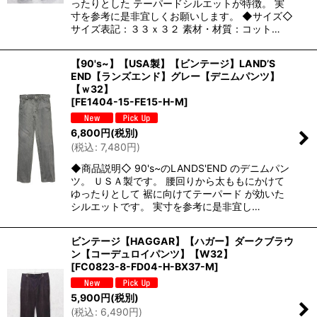
ったりとした テーパードシルエットが特徴。 実
寸を参考に是非宜しくお願いします。 ◆サイズ◇
サイズ表記：３３ｘ３２ 素材・材質：コット…
【90's~】【USA製】【ビンテージ】LAND’S
END【ランズエンド】グレー【デニムパンツ】
【ｗ32】
[
FE1404-15-FE15-H-M
]
6,800
円
(税別)
(
税込
:
7,480
円
)
◆商品説明◇ 90's~のLANDS'END のデニムパン
ツ。 ＵＳＡ製です。 腰回りから太ももにかけて
ゆったりとして 裾に向けてテーパード が効いた
シルエットです。 実寸を参考に是非宜し…
ビンテージ【HAGGAR】【ハガー】ダークブラウ
ン【コーデュロイパンツ】【W32】
[
FC0823-8-FD04-H-BX37-M
]
5,900
円
(税別)
(
税込
:
6,490
円
)