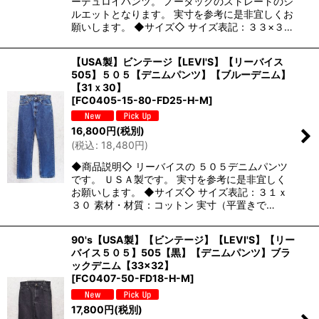
ーデュロイパンツ。 ノータックのストレートのシ
ルエットとなります。 実寸を参考に是非宜しくお
願いします。 ◆サイズ◇ サイズ表記：３３×３…
【USA製】ビンテージ【LEVI'S】【リーバイス
505】５０５【デニムパンツ】【ブルーデニム】
【31ｘ30】
[
FC0405-15-80-FD25-H-M
]
16,800
円
(税別)
(
税込
:
18,480
円
)
◆商品説明◇ リーバイスの ５０５デニムパンツ
です。 ＵＳＡ製です。 実寸を参考に是非宜しく
お願いします。 ◆サイズ◇ サイズ表記：３１ｘ
３０ 素材・材質：コットン 実寸（平置きで…
90's【USA製】【ビンテージ】【LEVI'S】【リー
バイス５０５】505【黒】【デニムパンツ】ブラ
ックデニム【33×32】
[
FC0407-50-FD18-H-M
]
17,800
円
(税別)