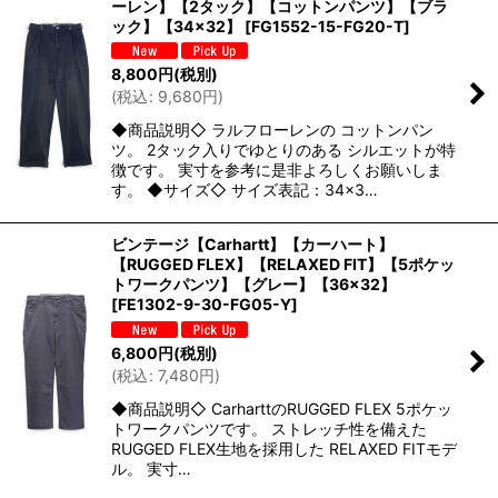
ーレン】【2タック】【コットンパンツ】【ブラ
ック】【34×32】
[
FG1552-15-FG20-T
]
8,800
円
(税別)
(
税込
:
9,680
円
)
◆商品説明◇ ラルフローレンの コットンパン
ツ。 2タック入りでゆとりのある シルエットが特
徴です。 実寸を参考に是非よろしくお願いしま
す。 ◆サイズ◇ サイズ表記：34×3…
ビンテージ【Carhartt】【カーハート】
【RUGGED FLEX】【RELAXED FIT】【5ポケッ
トワークパンツ】【グレー】【36×32】
[
FE1302-9-30-FG05-Y
]
6,800
円
(税別)
(
税込
:
7,480
円
)
◆商品説明◇ CarharttのRUGGED FLEX 5ポケッ
トワークパンツです。 ストレッチ性を備えた
RUGGED FLEX生地を採用した RELAXED FITモデ
ル。 実寸…