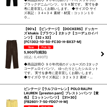
ブラックデニムパンツ。ＵＳＡ製です。 実寸を参
考に是非宜しくお願いします。 ◆サイズ◇ サイ
ズ表記：３４×３４ 素材・材質：コットン１０
０…
【90's】【ビンテージ】【DOCKERS】ドッカー
ズ khakis【ブラウン】2タック【コーデュロイパ
ンツ】【32ｘ32】
[
FC1302-10-50-FC30-H-BX37-M
]
5,900
円
(税別)
(
税込
:
6,490
円
)
◆商品説明◇ ９０年代頃のドッカーズの 2タック
コーデュロイパンツ。 ゆったりとしたシルエット
です。 実寸を参考に是非宜しくお願いします。
◆サイズ◇ サイズ表記：３２ｘ３２ 素材・…
ビンテージ【ラルフローレン】POLO RALPH
LAUREN【preston pant】プレストンパンツ【黄
色】【コットンパンツ】【31×30】
[
FB2601-7-50-FD07-H-M
]