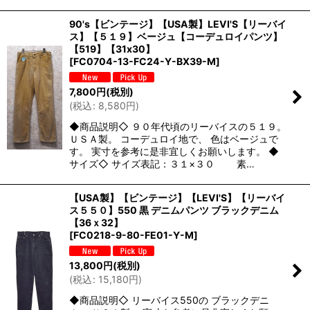
90's【ビンテージ】【USA製】LEVI'S【リーバイ
ス】【５１９】ベージュ【コーデュロイパンツ】
【519】【31x30】
[
FC0704-13-FC24-Y-BX39-M
]
7,800
円
(税別)
(
税込
:
8,580
円
)
◆商品説明◇ ９０年代頃のリーバイスの５１９。
ＵＳＡ製。 コーデュロイ地で、 色はベージュで
す。 実寸を参考に是非宜しくお願いします。 ◆
サイズ◇ サイズ表記：３１×３０ 素…
【USA製】【ビンテージ】【LEVI'S】【リーバイ
ス５５０】550 黒 デニムパンツ ブラックデニム
【36ｘ32】
[
FC0218-9-80-FE01-Y-M
]
13,800
円
(税別)
(
税込
:
15,180
円
)
◆商品説明◇ リーバイス550の ブラックデニ