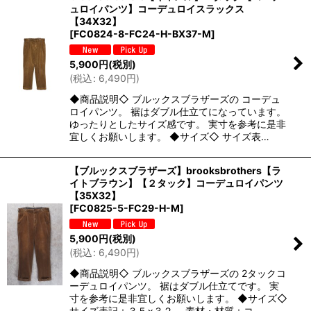
ュロイパンツ】コーデュロイスラックス
【34X32】
[
FC0824-8-FC24-H-BX37-M
]
5,900
円
(税別)
(
税込
:
6,490
円
)
◆商品説明◇ ブルックスブラザーズの コーデュ
ロイパンツ。 裾はダブル仕立てになっています。
ゆったりとしたサイズ感です。 実寸を参考に是非
宜しくお願いします。 ◆サイズ◇ サイズ表…
【ブルックスブラザーズ】brooksbrothers【ラ
イトブラウン】【２タック】コーデュロイパンツ
【35X32】
[
FC0825-5-FC29-H-M
]
5,900
円
(税別)
(
税込
:
6,490
円
)
◆商品説明◇ ブルックスブラザーズの 2タックコ
ーデュロイパンツ。 裾はダブル仕立てです。 実
寸を参考に是非宜しくお願いします。 ◆サイズ◇
サイズ表記：３５×３２ 素材・材質：コ…