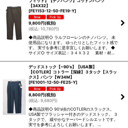
フィット】【チノパンツ】コットンパンツ
【34X32】
[
FE1153-12-50-FE19-Y
]
9,800
円
(税別)
(
税込
:
10,780
円
)
◆商品説明◇ ラルフローレンのチノパンツ。 未
使用品になります。 ゆったりとしたフィット感で
す。 実寸を参考に是非宜しくお願いします。 ◆
サイズ◇ サイズ表記：３４Ｘ３２ 素材・材…
デッドストック【~90's】【USA製】
【COTLER】コトラー【深緑】３タック【スラッ
クス】パンツ【W34M】
[
FE1001-12-50-FE25-Y
]
8,800
円
(税別)
(
税込
:
9,680
円
)
◆商品説明◇ 90's頃のCOTLERのスラックス。
USA製でフラッシャー付きのデッドストック。 ３
タックで、 緩やかなテーパードシルエットです。
実寸を参考によろしくお願いします。 …