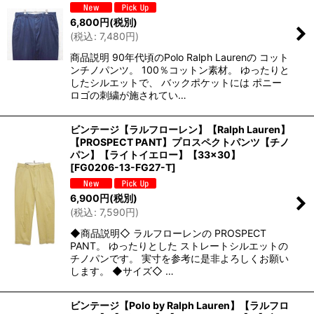
6,800
円
(税別)
(
税込
:
7,480
円
)
商品説明 90年代頃のPolo Ralph Laurenの コット
ンチノパンツ。 100％コットン素材。 ゆったりと
したシルエットで、 バックポケットには ポニー
ロゴの刺繍が施されてい…
ビンテージ【ラルフローレン】【Ralph Lauren】
【PROSPECT PANT】プロスペクトパンツ【チノ
パン】【ライトイエロー】【33×30】
[
FG0206-13-FG27-T
]
6,900
円
(税別)
(
税込
:
7,590
円
)
◆商品説明◇ ラルフローレンの PROSPECT
PANT。 ゆったりとした ストレートシルエットの
チノパンです。 実寸を参考に是非よろしくお願い
します。 ◆サイズ◇ …
ビンテージ【Polo by Ralph Lauren】【ラルフロ