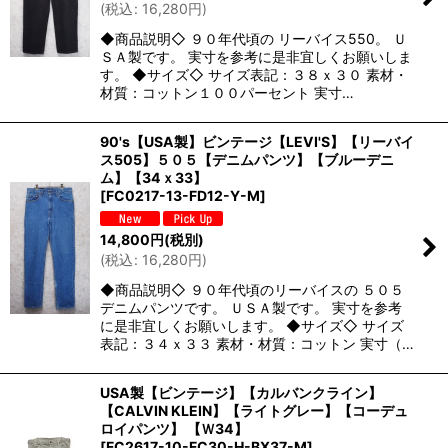
(
税込
:
16,280
円
)
◆商品説明◇ ９０年代頃の リーバイス550。 Ｕ
ＳＡ製です。 実寸を参考に是非宜しくお願いしま
す。 ◆サイズ◇ サイズ表記：３８ｘ３０ 素材・
材質：コットン１００パーセント 実寸…
90's【USA製】ビンテージ【LEVI'S】【リーバイ
ス505】５０５【デニムパンツ】【ブルーデニ
ム】【34ｘ33】
[
FC0217-13-FD12-Y-M
]
14,800
円
(税別)
(
税込
:
16,280
円
)
◆商品説明◇ ９０年代頃のリーバイスの ５０５
デニムパンツです。 ＵＳＡ製です。 実寸を参考
に是非宜しくお願いします。 ◆サイズ◇ サイズ
表記：３４ｘ３３ 素材・材質：コットン 実寸（…
USA製【ビンテージ】【カルバンクライン】
【CALVIN KLEIN】【ライトグレー】【コーデュ
ロイパンツ】 【Ｗ34】
[
FC2617-10-FC30-H-BX37-M
]