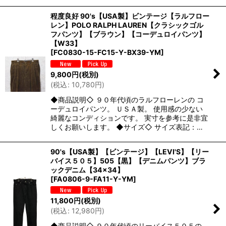
程度良好 90's【USA製】ビンテージ【ラルフロー
レン】POLO RALPH LAUREN【クラシックゴル
フパンツ】【ブラウン】【コーデュロイパンツ】
【W33】
[
FC0830-15-FC15-Y-BX39-YM
]
9,800
円
(税別)
(
税込
:
10,780
円
)
◆商品説明◇ ９０年代頃のラルフローレンの コ
ーデュロイパンツ。 ＵＳＡ製。 使用感の少ない
綺麗なコンディションです。 実寸を参考に是非宜
しくお願いします。 ◆サイズ◇ サイズ表記：…
90's【USA製】【ビンテージ】【LEVI'S】【リー
バイス５０５】505【黒】【デニムパンツ】ブラ
ックデニム【34×34】
[
FA0806-9-FA11-Y-YM
]
11,800
円
(税別)
(
税込
:
12,980
円
)
◆商品説明◇ ９０年代頃のリーバイス５０５の