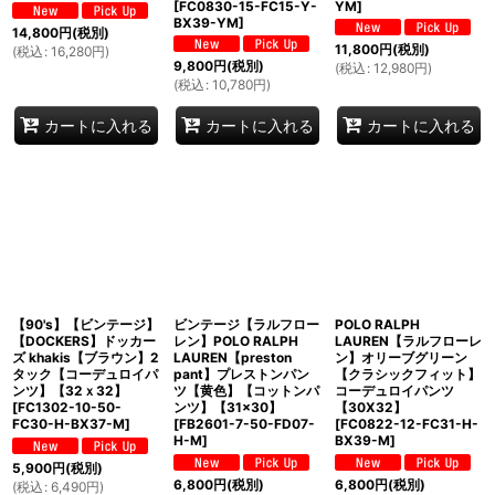
[
FC0830-15-FC15-Y-
YM
]
BX39-YM
]
14,800
円
(税別)
11,800
円
(税別)
(
税込
:
16,280
円
)
9,800
円
(税別)
(
税込
:
12,980
円
)
(
税込
:
10,780
円
)
カートに入れる
カートに入れる
カートに入れる
【90's】【ビンテージ】
ビンテージ【ラルフロー
POLO RALPH
【DOCKERS】ドッカー
レン】POLO RALPH
LAUREN【ラルフローレ
ズ khakis【ブラウン】2
LAUREN【preston
ン】オリーブグリーン
タック【コーデュロイパ
pant】プレストンパン
【クラシックフィット】
ンツ】【32ｘ32】
ツ【黄色】【コットンパ
コーデュロイパンツ
[
FC1302-10-50-
ンツ】【31×30】
【30X32】
FC30-H-BX37-M
]
[
FB2601-7-50-FD07-
[
FC0822-12-FC31-H-
H-M
]
BX39-M
]
5,900
円
(税別)
6,800
円
(税別)
6,800
円
(税別)
(
税込
:
6,490
円
)