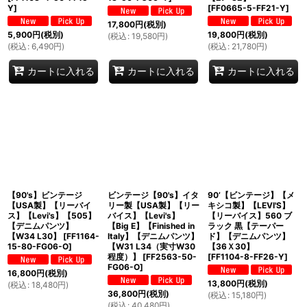
Y
]
[
FF0665-5-FF21-Y
]
17,800
円
(税別)
5,900
円
(税別)
19,800
円
(税別)
(
税込
:
19,580
円
)
(
税込
:
6,490
円
)
(
税込
:
21,780
円
)
カートに入れる
カートに入れる
カートに入れる
【90's】ビンテージ
ビンテージ【90's】イタ
90’【ビンテージ】【メ
【USA製】【リーバイ
リー製【USA製】【リー
キシコ製】【LEVI'S】
ス】【Levi's】【505】
バイス】【Levi's】
【リーバイス】560 ブ
【デニムパンツ】
【Big E】【Finished in
ラック 黒【テーパー
【W34 L30】
[
FF1164-
Italy】【デニムパンツ】
ド】【デニムパンツ】
15-80-FG06-O
]
【W31 L34（実寸W30
【36Ｘ30】
程度）】
[
FF2563-50-
[
FF1104-8-FF26-Y
]
FG06-O
]
16,800
円
(税別)
13,800
円
(税別)
(
税込
:
18,480
円
)
36,800
円
(税別)
(
税込
:
15,180
円
)
(
税込
:
40,480
円
)