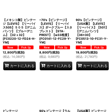
【メキシコ製】ビンテー
~70's【ビンテージ】
90's【ビンテージ】
ジ【LEVI'S】【リーバイ
【LEVI'S】【リーバイ
【USA製】【LEVI'S】
ス505】５０５【デニム
ス】ダークブルー【スタ
【リーバイス】【501】
パンツ】【ブルーデニ
プレスト】【STA-
【デニムパンツ】
ム】【32ｘ32】
PREST】【w33程度】
【36×30】
[
FC0220-12-FD24-H-
[
FC0141-12-FC29-Y-
[
FC0513-10-FC31-Y-
YM
]
YM
]
YM
]
12,800
円
(税別)
8,800
円
(税別)
19,800
円
(税別)
(
税込
:
14,080
円
)
(
税込
:
9,680
円
)
(
税込
:
21,780
円
)
カートに入れる
カートに入れる
カートに入れる
ビンテージ
90's ビンテージ【ラル
【USA製】ビンテージ