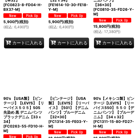
【W32】
【32ｘ34】
ニムパンツ】
[
FC0823-8-FD04-H-
[
FE1614-10-30-FE18-
【36×30】
BX37-M
]
Y-M
]
[
FC0810-35-FD26-Y-
M
]
5,900
円
(税別)
5,900
円
(税別)
15,800
円
(税別)
(
税込
:
6,490
円
)
(
税込
:
6,490
円
)
(
税込
:
17,380
円
)
カートに入れる
カートに入れる
カートに入れる
90’s 【USA製】【ビン
【ビンテージ】【USA
90's【メキシコ製】ビン
テージ】【LEVI'S】【リ
製】【LEVI'S】【リーバ
テージ【LEVI'S】【リー
ーバイス５０５】505
イス】【501】【デニム
バイス550】５５０【デ
先染め 黒 デニムパンツ
パンツ】ブルーデニム
ニムパンツ】【ブルーデ
ブラックデニム【33ｘ
【32×30】
ニム】【34ｘ32】
34】
[
FC1314-35-FE03-Y-
[
FC1311-15-80-FD27-
[
FC0263-55-FD10-H-
M
]
H-M
]
M
]