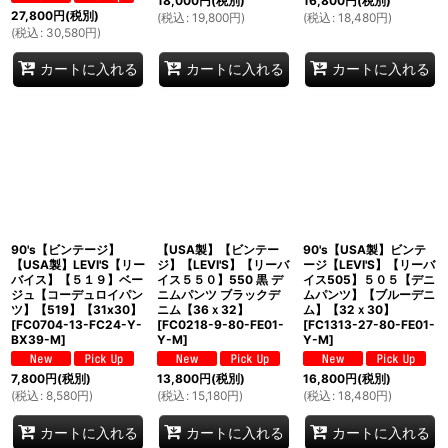
18,000
円
(税別)
16,800
円
(税別)
27,800
円
(税別)
(
税込
:
19,800
円
)
(
税込
:
18,480
円
)
(
税込
:
30,580
円
)
カートに入れる
カートに入れる
カートに入れる
90's【ビンテージ】
【USA製】【ビンテー
90's【USA製】ビンテ
【USA製】LEVI'S【リー
ジ】【LEVI'S】【リーバ
ージ【LEVI'S】【リーバ
バイス】【５１９】ベー
イス５５０】550 黒 デ
イス505】５０５【デニ
ジュ【コーデュロイパン
ニムパンツ ブラックデ
ムパンツ】【ブルーデニ
ツ】【519】【31x30】
ニム【36ｘ32】
ム】【32ｘ30】
[
FC0704-13-FC24-Y-
[
FC0218-9-80-FE01-
[
FC1313-27-80-FE01-
BX39-M
]
Y-M
]
Y-M
]
7,800
円
(税別)
13,800
円
(税別)
16,800
円
(税別)
(
税込
:
8,580
円
)
(
税込
:
15,180
円
)
(
税込
:
18,480
円
)
カートに入れる
カートに入れる
カートに入れる