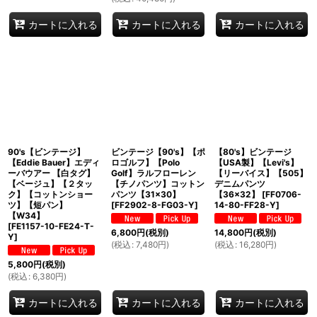
カートに入れる
カートに入れる
カートに入れる
90's【ビンテージ】
ビンテージ【90's】【ポ
【80's】ビンテージ
【Eddie Bauer】エディ
ロゴルフ】【Polo
【USA製】【Levi's】
ーバウアー 【白タグ】
Golf】ラルフローレン
【リーバイス】【505】
【ベージュ】【２タッ
【チノパンツ】コットン
デニムパンツ
ク】【コットンショー
パンツ【31×30】
【36×32】
[
FF0706-
ツ】【短パン】
[
FF2902-8-FG03-Y
]
14-80-FF28-Y
]
【W34】
[
FE1157-10-FE24-T-
6,800
円
(税別)
14,800
円
(税別)
Y
]
(
税込
:
7,480
円
)
(
税込
:
16,280
円
)
5,800
円
(税別)
(
税込
:
6,380
円
)
カートに入れる
カートに入れる
カートに入れる