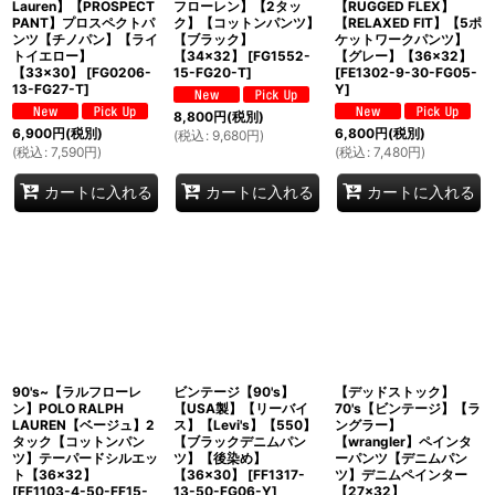
Lauren】【PROSPECT
フローレン】【2タッ
【RUGGED FLEX】
PANT】プロスペクトパ
ク】【コットンパンツ】
【RELAXED FIT】【5ポ
ンツ【チノパン】【ライ
【ブラック】
ケットワークパンツ】
トイエロー】
【34×32】
[
FG1552-
【グレー】【36×32】
【33×30】
[
FG0206-
15-FG20-T
]
[
FE1302-9-30-FG05-
13-FG27-T
]
Y
]
8,800
円
(税別)
6,900
円
(税別)
6,800
円
(税別)
(
税込
:
9,680
円
)
(
税込
:
7,590
円
)
(
税込
:
7,480
円
)
カートに入れる
カートに入れる
カートに入れる
90's~【ラルフローレ
ビンテージ【90's】
【デッドストック】
ン】POLO RALPH
【USA製】【リーバイ
70's【ビンテージ】【ラ
LAUREN【ベージュ】2
ス】【Levi's】【550】
ングラー】
タック【コットンパン
【ブラックデニムパン
【wrangler】ペインタ
ツ】テーパードシルエッ
ツ】【後染め】
ーパンツ【デニムパン
ト【36×32】
【36×30】
[
FF1317-
ツ】デニムペインター
[
FF1103-4-50-FF15-
13-50-FG06-Y
]
【27×32】