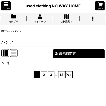
used clothing NO WAY HOME
メニュー
カート
カテゴリ
マイページ
ご利用案内
ホーム
>
パンツ
パンツ
表示順変更
閉じる
773
件
表示数
:
1
2
3
...
13
次
»
並び順
:
絞り込む