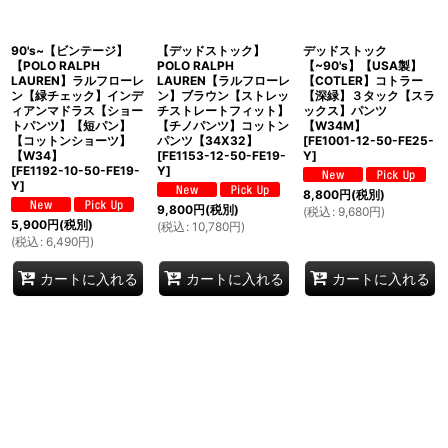
90's~【ビンテージ】
【デッドストック】
デッドストック
【POLO RALPH
POLO RALPH
【~90's】【USA製】
LAUREN】ラルフローレ
LAUREN【ラルフローレ
【COTLER】コトラー
ン【緑チェック】インデ
ン】ブラウン【ストレッ
【深緑】３タック【スラ
ィアンマドラス【ショー
チストレートフィット】
ックス】パンツ
トパンツ】【短パン】
【チノパンツ】コットン
【W34M】
【コットンショーツ】
パンツ【34X32】
[
FE1001-12-50-FE25-
【W34】
[
FE1153-12-50-FE19-
Y
]
[
FE1192-10-50-FE19-
Y
]
Y
]
8,800
円
(税別)
9,800
円
(税別)
(
税込
:
9,680
円
)
5,900
円
(税別)
(
税込
:
10,780
円
)
(
税込
:
6,490
円
)
カートに入れる
カートに入れる
カートに入れる