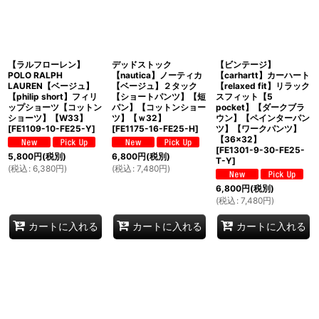
【ラルフローレン】
デッドストック
【ビンテージ】
POLO RALPH
【nautica】ノーティカ
【carhartt】カーハート
LAUREN【ベージュ】
【ベージュ】２タック
【relaxed fit】リラック
【philip short】フィリ
【ショートパンツ】【短
スフィット【5
ップショーツ【コットン
パン】【コットンショー
pocket】【ダークブラ
ショーツ】【W33】
ツ】【ｗ32】
ウン】【ペインターパン
[
FE1109-10-FE25-Y
]
[
FE1175-16-FE25-H
]
ツ】【ワークパンツ】
【36×32】
[
FE1301-9-30-FE25-
5,800
円
(税別)
6,800
円
(税別)
T-Y
]
(
税込
:
6,380
円
)
(
税込
:
7,480
円
)
6,800
円
(税別)
(
税込
:
7,480
円
)
カートに入れる
カートに入れる
カートに入れる