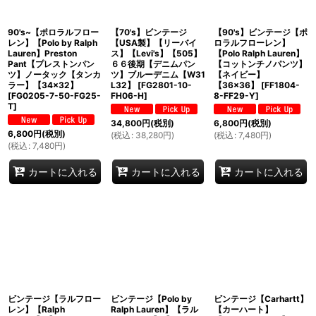
90's~【ポロラルフロー
【70's】ビンテージ
【90's】ビンテージ【ポ
レン】【Polo by Ralph
【USA製】【リーバイ
ロラルフローレン】
Lauren】Preston
ス】【Levi's】【505】
【Polo Ralph Lauren】
Pant【プレストンパン
６６後期【デニムパン
【コットンチノパンツ】
ツ】ノータック【タンカ
ツ】ブルーデニム【W31
【ネイビー】
ラー】【34×32】
L32】
[
FG2801-10-
【36×36】
[
FF1804-
[
FG0205-7-50-FG25-
FH06-H
]
8-FF29-Y
]
T
]
34,800
円
(税別)
6,800
円
(税別)
6,800
円
(税別)
(
税込
:
38,280
円
)
(
税込
:
7,480
円
)
(
税込
:
7,480
円
)
カートに入れる
カートに入れる
カートに入れる
ビンテージ【ラルフロー
ビンテージ【Polo by
ビンテージ【Carhartt】
レン】【Ralph
Ralph Lauren】【ラル
【カーハート】