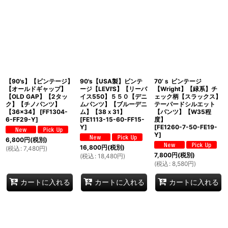
【90's】【ビンテージ】
90's【USA製】ビンテ
70’ｓ ビンテージ
【オールドギャップ】
ージ【LEVI'S】【リーバ
【Wright】【緑系】チ
【OLD GAP】【2タッ
イス550】５５０【デニ
ェック柄【スラックス】
ク】【チノパンツ】
ムパンツ】【ブルーデニ
テーパードシルエット
【36×34】
[
FF1304-
ム】【38ｘ31】
【パンツ】【W35程
6-FF29-Y
]
[
FE1113-15-60-FF15-
度】
Y
]
[
FE1260-7-50-FE19-
Y
]
6,800
円
(税別)
16,800
円
(税別)
(
税込
:
7,480
円
)
7,800
円
(税別)
(
税込
:
18,480
円
)
(
税込
:
8,580
円
)
カートに入れる
カートに入れる
カートに入れる