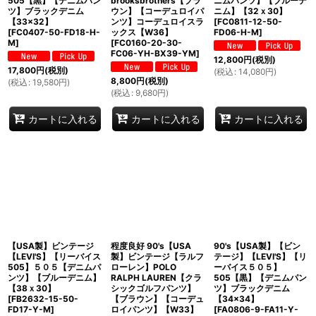
505【黒】【デニムパン
brooksbrothers【ブラ
ニムパンツ】【ブルーデ
ツ】ブラックデニム
ウン】【コーデュロイパ
ニム】【32ｘ30】
【33×32】
ンツ】コーデュロイスラ
[
FC0811-12-50-
[
FC0407-50-FD18-H-
ックス【W36】
FD06-H-M
]
M
]
[
FC0160-20-30-
FC06-YH-BX39-YM
]
12,800
円
(税別)
17,800
円
(税別)
(
税込
:
14,080
円
)
8,800
円
(税別)
(
税込
:
19,580
円
)
(
税込
:
9,680
円
)
カートに入れる
カートに入れる
カートに入れる
【USA製】ビンテージ
程度良好 90's【USA
90's【USA製】【ビン
【LEVI'S】【リーバイス
製】ビンテージ【ラルフ
テージ】【LEVI'S】【リ
505】５０５【デニムパ
ローレン】POLO
ーバイス５０５】
ンツ】【ブルーデニム】
RALPH LAUREN【クラ
505【黒】【デニムパン
【38ｘ30】
シックゴルフパンツ】
ツ】ブラックデニム
[
FB2632-15-50-
【ブラウン】【コーデュ
【34×34】
FD17-Y-M
]
ロイパンツ】【W33】
[
FA0806-9-FA11-Y-