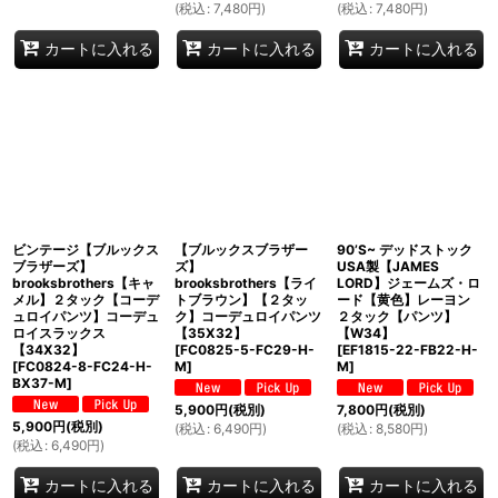
(
税込
:
7,480
円
)
(
税込
:
7,480
円
)
カートに入れる
カートに入れる
カートに入れる
ビンテージ【ブルックス
【ブルックスブラザー
90’S~ デッドストック
ブラザーズ】
ズ】
USA製【JAMES
brooksbrothers【キャ
brooksbrothers【ライ
LORD】ジェームズ・ロ
メル】２タック【コーデ
トブラウン】【２タッ
ード【黄色】レーヨン
ュロイパンツ】コーデュ
ク】コーデュロイパンツ
２タック【パンツ】
ロイスラックス
【35X32】
【W34】
【34X32】
[
FC0825-5-FC29-H-
[
EF1815-22-FB22-H-
[
FC0824-8-FC24-H-
M
]
M
]
BX37-M
]
5,900
円
(税別)
7,800
円
(税別)
5,900
円
(税別)
(
税込
:
6,490
円
)
(
税込
:
8,580
円
)
(
税込
:
6,490
円
)
カートに入れる
カートに入れる
カートに入れる