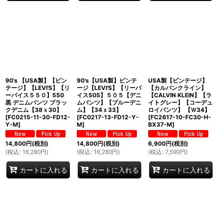
90’s 【USA製】【ビン
90's【USA製】ビンテ
USA製【ビンテージ】
テージ】【LEVI'S】【リ
ージ【LEVI'S】【リーバ
【カルバンクライン】
ーバイス５５０】550
イス505】５０５【デニ
【CALVIN KLEIN】【ラ
黒 デニムパンツ ブラッ
ムパンツ】【ブルーデニ
イトグレー】【コーデュ
クデニム【38ｘ30】
ム】【34ｘ33】
ロイパンツ】 【Ｗ34】
[
FC0215-11-30-FD12-
[
FC0217-13-FD12-Y-
[
FC2617-10-FC30-H-
Y-M
]
M
]
BX37-M
]
14,800
円
(税別)
14,800
円
(税別)
6,900
円
(税別)
(
税込
:
16,280
円
)
(
税込
:
16,280
円
)
(
税込
:
7,590
円
)
カートに入れる
カートに入れる
カートに入れる