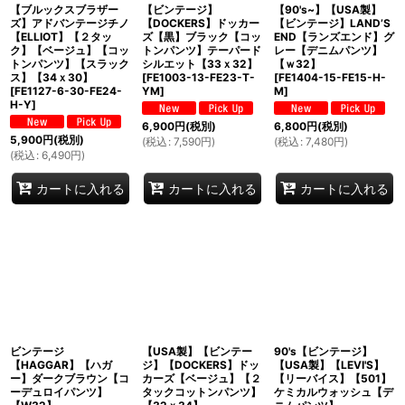
【ブルックスブラザー
【ビンテージ】
【90's~】【USA製】
ズ】アドバンテージチノ
【DOCKERS】ドッカー
【ビンテージ】LAND’S
【ELLIOT】【２タッ
ズ【黒】ブラック【コッ
END【ランズエンド】グ
ク】【ベージュ】【コッ
トンパンツ】テーパード
レー【デニムパンツ】
トンパンツ】【スラック
シルエット【33ｘ32】
【ｗ32】
ス】【34ｘ30】
[
FE1003-13-FE23-T-
[
FE1404-15-FE15-H-
[
FE1127-6-30-FE24-
YM
]
M
]
H-Y
]
6,900
円
(税別)
6,800
円
(税別)
5,900
円
(税別)
(
税込
:
7,590
円
)
(
税込
:
7,480
円
)
(
税込
:
6,490
円
)
カートに入れる
カートに入れる
カートに入れる
ビンテージ
【USA製】【ビンテー
90's【ビンテージ】
【HAGGAR】【ハガ
ジ】【DOCKERS】ドッ
【USA製】【LEVI'S】
ー】ダークブラウン【コ
カーズ【ベージュ】【２
【リーバイス】【501】
ーデュロイパンツ】
タックコットンパンツ】
ケミカルウォッシュ【デ