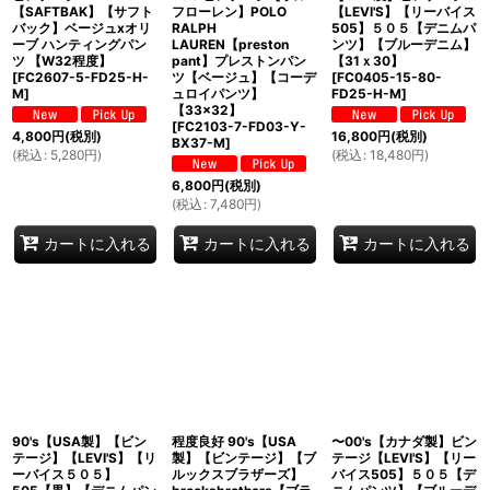
【SAFTBAK】【サフト
フローレン】POLO
【LEVI'S】【リーバイス
バック】ベージュxオリ
RALPH
505】５０５【デニムパ
ーブ ハンティングパン
LAUREN【preston
ンツ】【ブルーデニム】
ツ 【W32程度】
pant】プレストンパン
【31ｘ30】
[
FC2607-5-FD25-H-
ツ【ベージュ】【コーデ
[
FC0405-15-80-
M
]
ュロイパンツ】
FD25-H-M
]
【33×32】
[
FC2103-7-FD03-Y-
4,800
円
(税別)
16,800
円
(税別)
BX37-M
]
(
税込
:
5,280
円
)
(
税込
:
18,480
円
)
6,800
円
(税別)
(
税込
:
7,480
円
)
カートに入れる
カートに入れる
カートに入れる
90's【USA製】【ビン
程度良好 90's【USA
〜00's【カナダ製】ビン
テージ】【LEVI'S】【リ
製】【ビンテージ】【ブ
テージ【LEVI'S】【リー
ーバイス５０５】
ルックスブラザーズ】
バイス505】５０５【デ