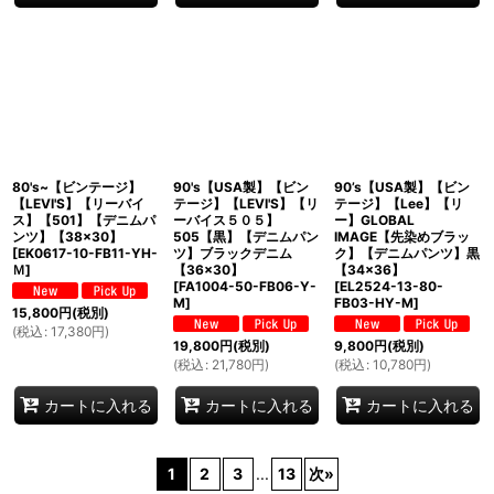
80's~【ビンテージ】
90's【USA製】【ビン
90’s【USA製】【ビン
【LEVI'S】【リーバイ
テージ】【LEVI'S】【リ
テージ】【Lee】【リ
ス】【501】【デニムパ
ーバイス５０５】
ー】GLOBAL
ンツ】【38×30】
505【黒】【デニムパン
IMAGE【先染めブラッ
[
EK0617-10-FB11-YH-
ツ】ブラックデニム
ク】【デニムパンツ】黒
Ｍ
]
【36×30】
【34×36】
[
FA1004-50-FB06-Y-
[
EL2524-13-80-
M
]
FB03-HY-M
]
15,800
円
(税別)
(
税込
:
17,380
円
)
19,800
円
(税別)
9,800
円
(税別)
(
税込
:
21,780
円
)
(
税込
:
10,780
円
)
カートに入れる
カートに入れる
カートに入れる
1
2
3
...
13
次
»