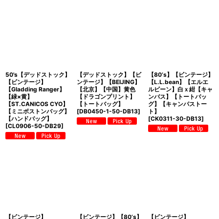
50's【デッドストック】
【デッドストック】【ビ
【80’s】【ビンテージ】
【ビンテージ】
ンテージ】【BEIJING】
【L.L.bean】【エルエ
【Gladding Ranger】
【北京】【中国】黄色
ルビーン】白ｘ紺【キャ
【緑×黄】
【ドラゴンプリント】
ンバス】【トートバッ
【ST.CANICOS CYO】
【トートバッグ】
グ】【キャンパストー
【ミニボストンバッグ】
[
DB0450-1-50-DB13
]
ト】
【ハンドバッグ】
[
CK0311-30-DB13
]
[
CL0906-50-DB29
]
【ビンテージ】
【ビンテージ】【80’s】
【ビンテージ】