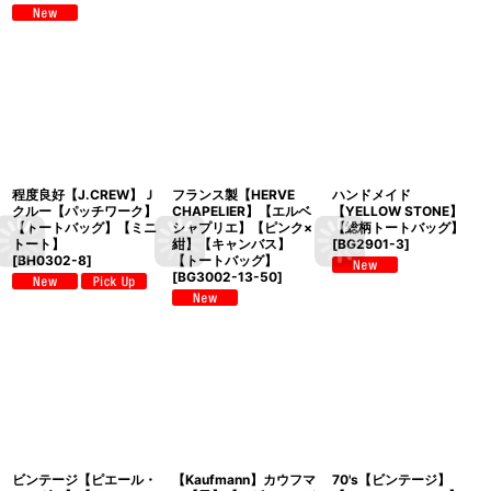
程度良好【J.CREW】Ｊ
フランス製【HERVE
ハンドメイド
クルー【パッチワーク】
CHAPELIER】【エルベ
【YELLOW STONE】
【トートバッグ】【ミニ
シャプリエ】【ピンク×
【総柄トートバッグ】
トート】
紺】【キャンバス】
[
BG2901-3
]
[
BH0302-8
]
【トートバッグ】
[
BG3002-13-50
]
ビンテージ【ピエール・
【Kaufmann】カウフマ
70's【ビンテージ】