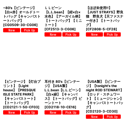
~80's【ビンテージ】
ＬＬビーン
【ほぼ未使用!!】
【白×赤】オールドトー
【L.L.bean】【紺×白×
【JUST STRAYS】野良
トバッグ【キャンバスト
水色】【アーガイル柄】
猫 野良犬【天ファスナ
ートバッグ】
【トートバッグ】【ミニ
ー付き】【トートバッ
[
CG0509-30-CG06
]
トート】
グ】
[
CF2513-3-CG06
]
[
CF2808-5-CF28
]
【ビンテージ】【灯台プ
耳付き 80's【ビンテー
【USA製】【ビンテー
リント】【Light
ジ】【USA製】
ジ】【tonight's the
house】【PRESQUE
L.L.bean【L.L.ビーン】
night ROD STEWART】
ISLE STATE PARK】
【白×緑】【キャンバ
【ロッド・スチュワー
【キャンバストート】
ス】【トートバッグ】ビ
ト】【ミュージシャン】
【トートバッグ】
ーントート
【キャンバストートバッ
[
CD2121-1-50-CF03
]
[
CD2118-10-CE16
]
グ】
[
CD2120-3-CD30
]