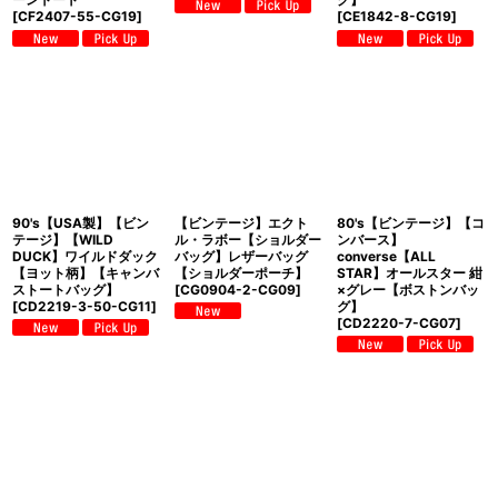
[
CF2407-55-CG19
]
[
CE1842-8-CG19
]
90's【USA製】【ビン
【ビンテージ】エクト
80's【ビンテージ】【コ
テージ】【WILD
ル・ラボー【ショルダー
ンバース】
DUCK】ワイルドダック
バッグ】レザーバッグ
converse【ALL
【ヨット柄】【キャンバ
【ショルダーポーチ】
STAR】オールスター 紺
ストートバッグ】
[
CG0904-2-CG09
]
×グレー【ボストンバッ
[
CD2219-3-50-CG11
]
グ】
[
CD2220-7-CG07
]