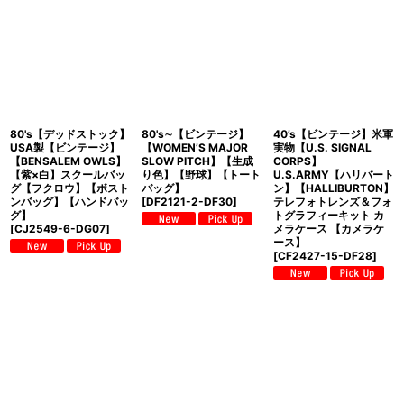
80's【デッドストック】
80's∼【ビンテージ】
40’s【ビンテージ】米軍
USA製【ビンテージ】
【WOMEN’S MAJOR
実物【U.S. SIGNAL
【BENSALEM OWLS】
SLOW PITCH】【生成
CORPS】
【紫×白】スクールバッ
り色】【野球】【トート
U.S.ARMY【ハリバート
グ【フクロウ】【ボスト
バッグ】
ン】【HALLIBURTON】
ンバッグ】【ハンドバッ
[
DF2121-2-DF30
]
テレフォトレンズ＆フォ
グ】
トグラフィーキット カ
[
CJ2549-6-DG07
]
メラケース 【カメラケ
ース】
[
CF2427-15-DF28
]