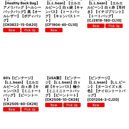
【Healthy Back Bag】
【L.L.bean】【エルエ
【L.L.bean】【エルエ
アメリバッグ【ヘルシー
ルビーン】白ｘ緑【キャ
ルビーン】白ｘ赤【耳付
バックバッグ】黒【オー
ンバス】【トートバッ
き】【イチゴプリント】
ルレザー】【ボディバッ
グ】【キャンパストー
【トートバッグ】
グ】
ト】
[
CJ2819-180-CL10
]
[
CK0822-15-DA20
]
[
CF1904-40-CL10
]
80's【ビンテージ】
【USA製】【ビンテー
【ビンテージ】
【L.L.bean】【エルエ
ジ】【L.L.bean】白ｘ
【L.L.bean】【L.L.ビー
ルビーン】 白ｘ赤【キ
紺【キャンバス】極小
ン】【ターコイズｘ水
ャンバス】【ミニトート
【ミニミニトートバッ
色】【ナイロントートバ
バッグ】【ビーントー
グ】【ビーントート】
ッグ】
ト】
[
CK2506-10-CK26
]
[
CG1204-3-CJ20
]
[
CK2505-60-CK26
]