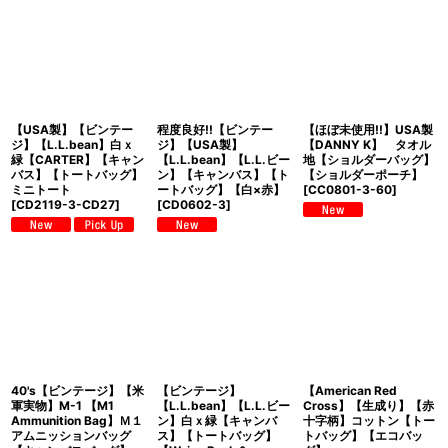
【USA製】【ビンテー
程度良好!!【ビンテー
【ほぼ未使用!!】USA製
ジ】【L.L.bean】白ｘ
ジ】【USA製】
【DANNY K】 タオル
緑【CARTER】【キャン
【L.L.bean】【L.L.ビー
地【ショルダーバッグ】
バス】【トートバッグ】
ン】【キャンバス】【ト
【ショルダーポーチ】
ミニトート
ートバッグ】【白×赤】
[
CC0801-3-60
]
[
CD2119-3-CD27
]
[
CD0602-3
]
40's【ビンテージ】【米
【ビンテージ】
【American Red
軍実物】M-1 【M1
【L.L.bean】【L.L.ビー
Cross】【生成り】【赤
Ammunition Bag】Ｍ１
ン】白ｘ緑【キャンバ
十字柄】コットン【トー
アムニッションバッグ
ス】【トートバッグ】
トバッグ】【エコバッ