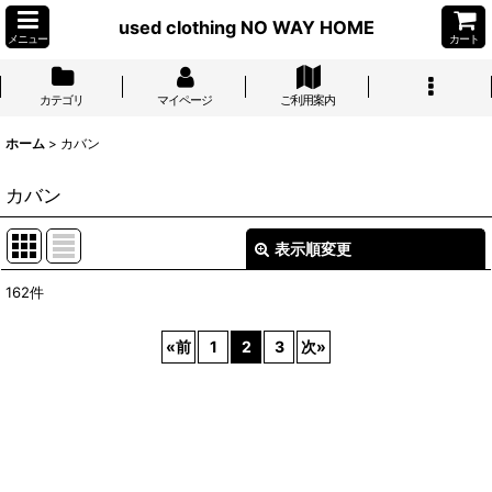
used clothing NO WAY HOME
メニュー
カート
カテゴリ
マイページ
ご利用案内
ホーム
>
カバン
カバン
表示順変更
閉じる
162
件
表示数
:
«
前
1
2
3
次
»
並び順
:
絞り込む