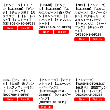
【ビンテージ】ＬＬビー
【USA製】【ビンテー
【70’s】【ビンテージ】
ン 【L.L.bean】【ピン
ジ】【L.L.bean】【エ
【L.L.bean】【エルエ
ク】【チェック柄】【天
ルエルビーン】白ｘワイ
ルビーン】【レザーハン
ファスナー】【トートバ
ン【キャンバス】【トー
ドル】 ログキャリー カ
ッグ】【ミニトート】
トバッグ】【キャンパス
スタムトートバッグ
[
CK1802-3-80-DF25
]
トート】
【キャンバス】【トート
[
DE2234-5-50-DF26
]
バッグ】【キャンパスト
ート】
[
DF2501-5-DF25
]
90’s~【デッドストッ
【ビンテージ】【デッド
【ビンテージ】
ク】【白x緑】鳥プリン
ストック】【ニュースペ
【WASHINGTON,D.C】
ト【天ファスナー付き】
ーパーバッグ】
【生成り】【国旗プリン
【トートバッグ】
【Pittsburgh Post-
ト】【トートバッグ】
[
DC0709-3-DF16
]
Gazette】【ショルダー
[
DB2404-3-DB25
]
バッグ】
[
CK2912-10-DE11
]