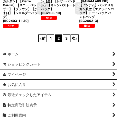
カルダン】【Pierre
ン【黒】【レザーハンド
【PANAM AIRLINE】
Cardin】【スエード☓レ
ル】【キャンバストート
【パンナム】パンアメリ
ザー】【ブラウン】【が
バッグ】
カン航空【エアラインバ
ま口】【ショルダーバッ
[
BG2103-10
]
ッグ】トートバッグ ハ
グ】
ンドバッグ
[
BG2403-11-30
]
[
BG2002-3
]
«
前
1
2
3
次
»
ホーム
ショッピングカート
マイページ
お気に入り
最近チェックしたアイテム
特定商取引法表示
ご利用案内