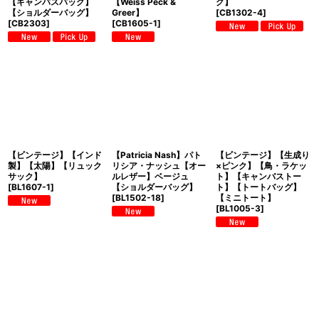
【キャンバスバッグ】
【Weiss Peck &
グ】
【ショルダーバッグ】
Greer】
[
CB1302-4
]
[
CB2303
]
[
CB1605-1
]
【ビンテージ】【インド
【Patricia Nash】パト
【ビンテージ】【生成り
製】【太陽】【リュック
リシア・ナッシュ【オー
×ピンク】【鳥・ラケッ
サック】
ルレザー】ベージュ
ト】【キャンバストー
[
BL1607-1
]
【ショルダーバッグ】
ト】【トートバッグ】
[
BL1502-18
]
【ミニトート】
[
BL1005-3
]