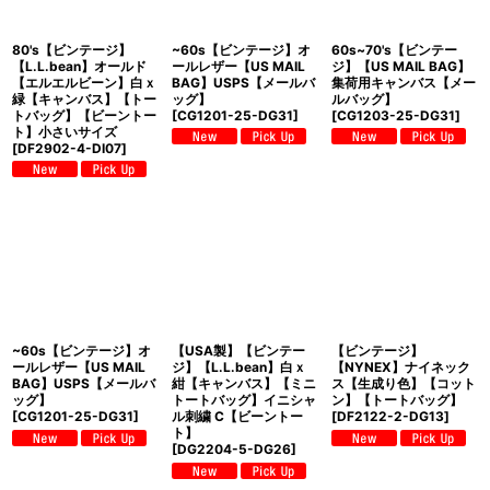
80's【ビンテージ】
~60s【ビンテージ】オ
60s~70's【ビンテー
【L.L.bean】オールド
ールレザー【US MAIL
ジ】【US MAIL BAG】
【エルエルビーン】白ｘ
BAG】USPS【メールバ
集荷用キャンバス【メー
緑【キャンバス】【トー
ッグ】
ルバッグ】
トバッグ】【ビーントー
[
CG1201-25-DG31
]
[
CG1203-25-DG31
]
ト】小さいサイズ
[
DF2902-4-DI07
]
~60s【ビンテージ】オ
【USA製】【ビンテー
【ビンテージ】
ールレザー【US MAIL
ジ】【L.L.bean】白ｘ
【NYNEX】ナイネック
BAG】USPS【メールバ
紺【キャンバス】【ミニ
ス【生成り色】【コット
ッグ】
トートバッグ】イニシャ
ン】【トートバッグ】
[
CG1201-25-DG31
]
ル刺繍 C【ビーントー
[
DF2122-2-DG13
]
ト】
[
DG2204-5-DG26
]