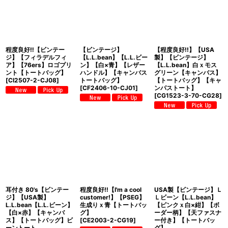
程度良好‼︎【ビンテー
【ビンテージ】
【程度良好!!】【USA
ジ】【フィラデルフィ
【L.L.bean】【L.L.ビー
製】【ビンテージ】
ア】【76ers】ロゴプリ
ン】【白×青】【レザー
【L.L.bean】白ｘモス
ント【トートバッグ】
ハンドル】【キャンバス
グリーン【キャンバス】
[
CI2507-2-CJ08
]
トートバッグ】
【トートバッグ】【キャ
[
CF2406-10-CJ01
]
ンパストート】
[
CG1523-3-70-CG28
]
耳付き 80's【ビンテー
程度良好‼︎【I'm a cool
USA製【ビンテージ】Ｌ
ジ】【USA製】
customer!】【PSEG】
Ｌビーン【L.L.bean】
L.L.bean【L.L.ビーン】
生成りｘ青【トートバッ
【ピンクｘ白×紺】【ボ
【白×赤】【キャンバ
グ】
ーダー柄】【天ファスナ
ス】【トートバッグ】ビ
[
CE2003-2-CG19
]
ー付き】【トートバッ
ーントート
グ】