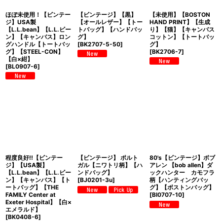
ほぼ未使用！【ビンテー
【ビンテージ】【黒】
【未使用】【BOSTON
ジ】USA製
【オールレザー】【トー
HAND PRINT】【生成
【L.L.bean】【L.L.ビー
トバッグ】【ハンドバッ
り】【猫】【キャンバス
ン】【キャンバス】ロン
グ】
コットン】【トートバッ
グハンドル【トートバッ
[
BK2707-5-50
]
グ】
グ】【STEEL-CON】
[
BK2706-7
]
【白×紺】
[
BL0907-6
]
程度良好!!【ビンテー
【ビンテージ】 ポルト
80's【ビンテージ】ボブ
ジ】【USA製】
ガル【ニワトリ柄】【ハ
アレン 【bob allen】ダ
【L.L.bean】【L.L.ビー
ンドバッグ】
ックハンター カモフラ
ン】【キャンバス】【ト
[
BJ0201-3u
]
柄【ハンティングバッ
ートバッグ】【THE
グ】【ボストンバッグ】
FAMILY Center at
[
BI0707-10
]
Exeter Hospital】【白×
エメラルド】
[
BK0408-6
]